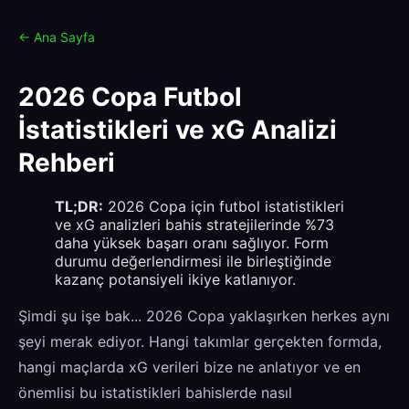
← Ana Sayfa
2026 Copa Futbol
İstatistikleri ve xG Analizi
Rehberi
TL;DR:
2026 Copa için futbol istatistikleri
ve xG analizleri bahis stratejilerinde %73
daha yüksek başarı oranı sağlıyor. Form
durumu değerlendirmesi ile birleştiğinde
kazanç potansiyeli ikiye katlanıyor.
Şimdi şu işe bak... 2026 Copa yaklaşırken herkes aynı
şeyi merak ediyor. Hangi takımlar gerçekten formda,
hangi maçlarda xG verileri bize ne anlatıyor ve en
önemlisi bu istatistikleri bahislerde nasıl