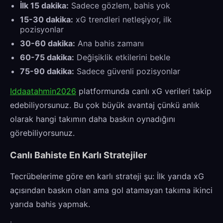
İlk 15 dakika:
Sadece gözlem, bahis yok
15-30 dakika:
xG trendleri netleşiyor, ilk
pozisyonlar
30-60 dakika:
Ana bahis zamanı
60-75 dakika:
Değişiklik etkilerini bekle
75-90 dakika:
Sadece güvenli pozisyonlar
Iddaatahmin2026
platformunda canlı xG verileri takip
edebiliyorsunuz. Bu çok büyük avantaj çünkü anlık
olarak hangi takımın daha baskın oynadığını
görebiliyorsunuz.
Canlı Bahiste En Karlı Stratejiler
Tecrübelerime göre en karlı strateji şu: İlk yarıda xG
açısından baskın olan ama gol atamayan takıma ikinci
yarıda bahis yapmak.