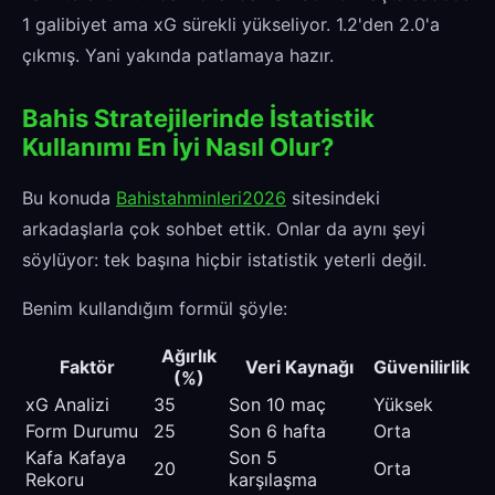
1 galibiyet ama xG sürekli yükseliyor. 1.2'den 2.0'a
çıkmış. Yani yakında patlamaya hazır.
Bahis Stratejilerinde İstatistik
Kullanımı En İyi Nasıl Olur?
Bu konuda
Bahistahminleri2026
sitesindeki
arkadaşlarla çok sohbet ettik. Onlar da aynı şeyi
söylüyor: tek başına hiçbir istatistik yeterli değil.
Benim kullandığım formül şöyle:
Ağırlık
Faktör
Veri Kaynağı
Güvenilirlik
(%)
xG Analizi
35
Son 10 maç
Yüksek
Form Durumu
25
Son 6 hafta
Orta
Kafa Kafaya
Son 5
20
Orta
Rekoru
karşılaşma