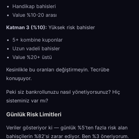
Handikap bahisleri
Value %10-20 arası
Katman 3 (%10):
Yüksek risk bahisler
5+ kombine kuponlar
Uzun vadeli bahisler
Value %20+ üstü
Kesinlikle bu oranları değiştirmeyin. Tecrübe
konuşuyor.
Peki siz bankrollunuzu nasıl yönetiyorsunuz? Hiç
sisteminiz var mı?
Günlük Risk Limitleri
Veriler gösteriyor ki — günlük %5'ten fazla risk alan
bahisçilerin %82'si zarar ediyor. Ben %3 öneriyorum.