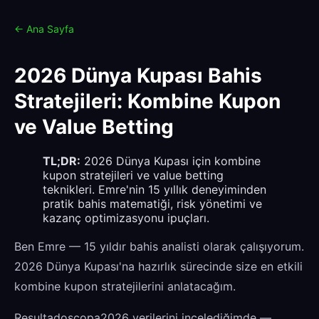
← Ana Sayfa
2026 Dünya Kupası Bahis
Stratejileri: Kombine Kupon
ve Value Betting
TL;DR:
2026 Dünya Kupası için kombine
kupon stratejileri ve value betting
teknikleri. Emre'nin 15 yıllık deneyiminden
pratik bahis matematiği, risk yönetimi ve
kazanç optimizasyonu ipuçları.
Ben Emre — 15 yıldır bahis analisti olarak çalışıyorum.
2026 Dünya Kupası'na hazırlık sürecinde size en etkili
kombine kupon stratejilerini anlatacağım.
Resultadoscopa2026 verilerini incelediğimde —