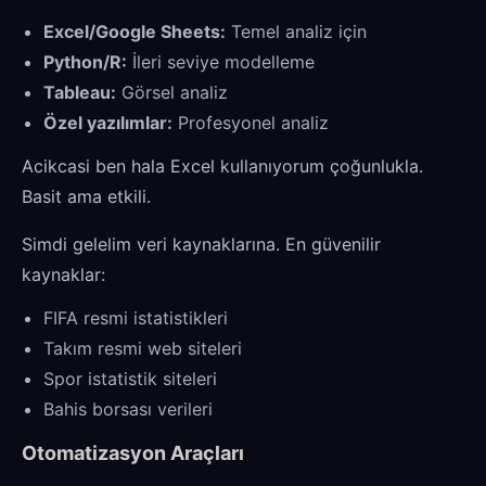
Excel/Google Sheets:
Temel analiz için
Python/R:
İleri seviye modelleme
Tableau:
Görsel analiz
Özel yazılımlar:
Profesyonel analiz
Acikcasi ben hala Excel kullanıyorum çoğunlukla.
Basit ama etkili.
Simdi gelelim veri kaynaklarına. En güvenilir
kaynaklar:
FIFA resmi istatistikleri
Takım resmi web siteleri
Spor istatistik siteleri
Bahis borsası verileri
Otomatizasyon Araçları