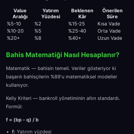
Value
Yatırım
Beklenen
Önerilen
Aralığı
Yüzdesi
Kâr
Süre
%5-10
%2
%15-25
Kısa Vade
%10-20
%5
%25-40
Orta Vade
%20+
%8
%40+
Uzun Vade
Bahis Matematiği Nasıl Hesaplanır?
Matematik — bahisin temeli. Veriler gösteriyor ki
başarılı bahisçilerin %89'u matematiksel modeller
kullanıyor.
Kelly Kriteri — bankroll yönetiminin altın standardı.
Formül:
f = (bp - q) / b
f:
Yatırım yüzdesi