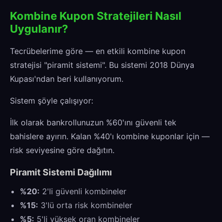
Kombine Kupon Stratejileri Nasıl
Uygulanır?
Tecrübelerime göre — en etkili kombine kupon
stratejisi "piramit sistemi". Bu sistemi 2018 Dünya
Kupası'ndan beri kullanıyorum.
Sistem şöyle çalışıyor:
İlk olarak bankrollunuzun %60'ını güvenli tek
bahislere ayırın. Kalan %40'ı kombine kuponlar için —
risk seviyesine göre dağıtın.
Piramit Sistemi Dağılımı
%20:
2'li güvenli kombineler
%15:
3'lü orta risk kombineler
%5:
5'li yüksek oran kombineler