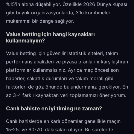
%15'in altına düşebiliyor. Özellikle 2026 Dünya Kupası
gibi büyük organizasyonlarda, 3'lü kombineler
mükemmel bir denge sağlıyor.
Value betting için hangi kaynakları
kullanmalıyım?
Value betting için güvenilir istatistik siteleri, takım
performans analizleri ve piyasa oranlarını karşılaştıran
platformlar kullanmalısınız. Ayrıca maç öncesi son
haberler, sakatlık durumları ve takım morali gibi
faktörleri de göz önünde bulundurmanız gerekiyor. En
az 3-4 farklı kaynaktan veri toplamamızı öneriyorum.
Canlı bahiste en iyi timing ne zaman?
Canlı bahislerde en karlı dönemler genellikle maçın
15-25. ve 60-70. dakikaları oluyor. Bu sürelerde