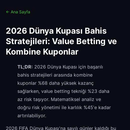
← Ana Sayfa
2026 Dünya Kupası Bahis
Stratejileri: Value Betting ve
Kombine Kuponlar
TL;DR:
2026 Dünya Kupası için başarılı
bahis stratejileri arasında kombine
kuponlar %68 daha yüksek kazanç
sağlarken, value betting tekniği %23 daha
az risk taşıyor. Matematiksel analiz ve
doğru risk yönetimi ile karlılık %45'e kadar
artırılabiliyor.
2026 FIFA Dünya Kupası'na sayılı günler kaldığı bu