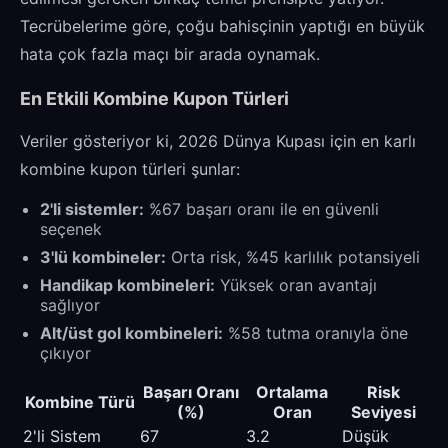
Tecrübelerime göre, çoğu bahisçinin yaptığı en büyük
hata çok fazla maçı bir arada oynamak.
En Etkili Kombine Kupon Türleri
Veriler gösteriyor ki, 2026 Dünya Kupası için en karlı
kombine kupon türleri şunlar:
2'li sistemler:
%67 başarı oranı ile en güvenli
seçenek
3'lü kombineler:
Orta risk, %45 karlılık potansiyeli
Handikap kombineleri:
Yüksek oran avantajı
sağlıyor
Alt/üst gol kombineleri:
%58 tutma oranıyla öne
çıkıyor
Başarı Oranı
Ortalama
Risk
Kombine Türü
(%)
Oran
Seviyesi
2'li Sistem
67
3.2
Düşük