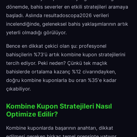
dönemde, bahis severler en etkili stratejileri aramaya
başladı. Aslında resultadoscopa2026 verileri
incelendiğinde, geleneksel bahis yaklaşımlarının artık
yeterli olmadığı görülüyor.
Bence en dikkat çekici olan şu: profesyonel
bahisçilerin %73'ü artık kombine kupon stratejilerini
tercih ediyor. Peki neden? Çünkü tek maçlık
bahislerde ortalama kazanç %12 civarındayken,
doğru kombine kuponlarla bu oran %35'e kadar
çıkabiliyor.
Kombine Kupon Stratejileri Nasıl
Optimize Edilir?
Kombine kuponlarda başarının anahtarı, dikkat
edilmesi gereken birkaç temel prensipte yatıyor.