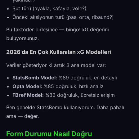
Şut türü (ayakla, kafayla, vole?)
Önceki aksiyonun türü (pas, orta, ribaund?)
Bu faktörler birleşince — bingo! xG değerini
buluyorsunuz.
2026'da En Çok Kullanılan xG Modelleri
Veriler gösteriyor ki artık 3 ana model var:
StatsBomb Model:
%89 doğruluk, en detaylı
Opta Model:
%85 doğruluk, hızlı analiz
FBref Model:
%83 doğruluk, ücretsiz erişim
Ben genelde StatsBomb kullanıyorum. Daha pahalı
ama — değer.
Form Durumu Nasıl Doğru