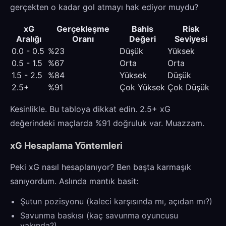
gerçekten o kadar gol atmayı hak ediyor muydu?
xG
Gerçekleşme
Bahis
Risk
Aralığı
Oranı
Değeri
Seviyesi
0.0 - 0.5
%23
Düşük
Yüksek
0.5 - 1.5
%67
Orta
Orta
1.5 - 2.5
%84
Yüksek
Düşük
2.5+
%91
Çok Yüksek
Çok Düşük
Kesinlikle. Bu tabloya dikkat edin. 2.5+ xG
değerindeki maçlarda %91 doğruluk var. Muazzam.
xG Hesaplama Yöntemleri
Peki xG nasıl hesaplanıyor? Ben başta karmaşık
sanıyordum. Aslında mantık basit:
Şutun pozisyonu (kaleci karşısında mı, açıdan mı?)
Savunma baskısı (kaç savunma oyuncusu
yakında?)