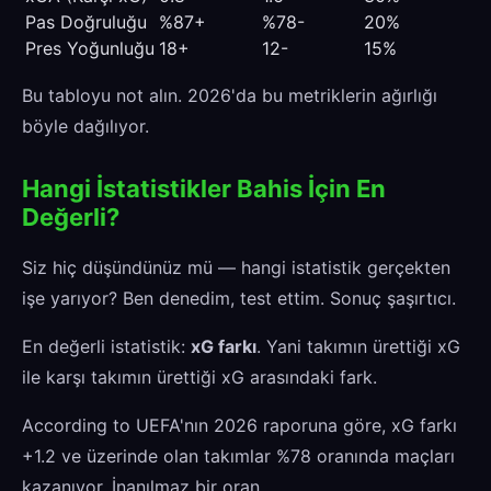
Pas Doğruluğu
%87+
%78-
20%
Pres Yoğunluğu
18+
12-
15%
Bu tabloyu not alın. 2026'da bu metriklerin ağırlığı
böyle dağılıyor.
Hangi İstatistikler Bahis İçin En
Değerli?
Siz hiç düşündünüz mü — hangi istatistik gerçekten
işe yarıyor? Ben denedim, test ettim. Sonuç şaşırtıcı.
En değerli istatistik:
xG farkı
. Yani takımın ürettiği xG
ile karşı takımın ürettiği xG arasındaki fark.
According to UEFA'nın 2026 raporuna göre, xG farkı
+1.2 ve üzerinde olan takımlar %78 oranında maçları
kazanıyor. İnanılmaz bir oran.