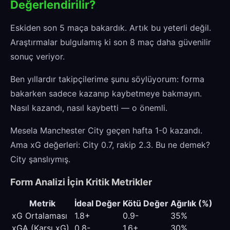
Değerlendirilir?
Eskiden son 5 maça bakardık. Artık bu yeterli değil.
Araştırmalar bulgulamış ki son 8 maç daha güvenilir
sonuç veriyor.
Ben yıllardır takipçilerime şunu söylüyorum: forma
bakarken sadece kazanıp kaybetmeye bakmayın.
Nasıl kazandı, nasıl kaybetti — o önemli.
Mesela Manchester City geçen hafta 1-0 kazandı.
Ama xG değerleri: City 0.7, rakip 2.3. Bu ne demek?
City şanslıymış.
Form Analizi İçin Kritik Metrikler
Metrik
İdeal Değer
Kötü Değer
Ağırlık (%)
xG Ortalaması
1.8+
0.9-
35%
xGA (Karşı xG)
0.8-
1.6+
30%