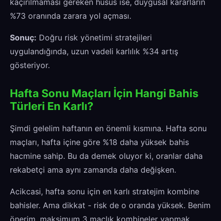
kaçırılmaması gereken husus ise, duygusal kararların
%73 oranında zarara yol açması.
Sonuç:
Doğru risk yönetimi stratejileri
uygulandığında, uzun vadeli karlılık %34 artış
gösteriyor.
Hafta Sonu Maçları İçin Hangi Bahis
Türleri En Karlı?
Şimdi gelelim haftanın en önemli kısmına. Hafta sonu
maçları, hafta içine göre %18 daha yüksek bahis
hacmine sahip. Bu da demek oluyor ki, oranlar daha
rekabetçi ama aynı zamanda daha değişken.
Acikcasi, hafta sonu için en karlı stratejim kombine
bahisler. Ama dikkat - risk de o oranda yüksek. Benim
önerim, maksimum 3 maçlık kombineler yapmak.