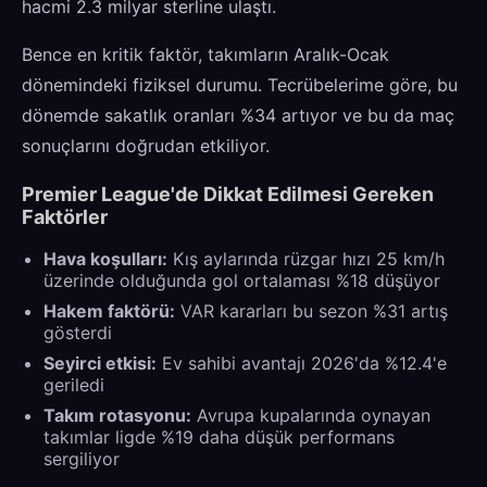
hacmi 2.3 milyar sterline ulaştı.
Bence en kritik faktör, takımların Aralık-Ocak
dönemindeki fiziksel durumu. Tecrübelerime göre, bu
dönemde sakatlık oranları %34 artıyor ve bu da maç
sonuçlarını doğrudan etkiliyor.
Premier League'de Dikkat Edilmesi Gereken
Faktörler
Hava koşulları:
Kış aylarında rüzgar hızı 25 km/h
üzerinde olduğunda gol ortalaması %18 düşüyor
Hakem faktörü:
VAR kararları bu sezon %31 artış
gösterdi
Seyirci etkisi:
Ev sahibi avantajı 2026'da %12.4'e
geriledi
Takım rotasyonu:
Avrupa kupalarında oynayan
takımlar ligde %19 daha düşük performans
sergiliyor