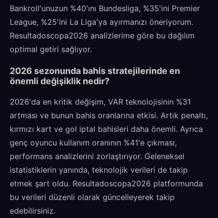
Bankroll'unuzun %40'ını Bundesliga, %35'ini Premier
League, %25'ini La Liga'ya ayırmanızı öneriyorum.
Resultadoscopa2026 analizlerime göre bu dağılım
optimal getiri sağlıyor.
2026 sezonunda bahis stratejilerinde en
önemli değişiklik nedir?
2026'da en kritik değişim, VAR teknolojisinin %31
artması ve bunun bahis oranlarına etkisi. Artık penaltı,
kırmızı kart ve gol iptal bahisleri daha önemli. Ayrıca
genç oyuncu kullanım oranının %41'e çıkması,
performans analizlerini zorlaştırıyor. Geleneksel
istatistiklerin yanında, teknolojik verileri de takip
etmek şart oldu. Resultadoscopa2026 platformunda
bu verileri düzenli olarak güncelleyerek takip
edebilirsiniz.