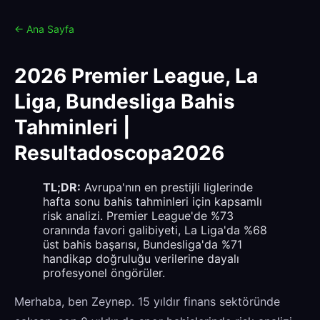
← Ana Sayfa
2026 Premier League, La
Liga, Bundesliga Bahis
Tahminleri |
Resultadoscopa2026
TL;DR:
Avrupa'nın en prestijli liglerinde
hafta sonu bahis tahminleri için kapsamlı
risk analizi. Premier League'de %73
oranında favori galibiyeti, La Liga'da %68
üst bahis başarısı, Bundesliga'da %71
handikap doğruluğu verilerine dayalı
profesyonel öngörüler.
Merhaba, ben Zeynep. 15 yıldır finans sektöründe