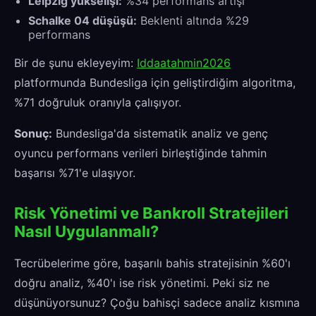
Leipzig yükselişi:
%34 performans artışı
Schalke 04 düşüşü:
Beklenti altında %29
performans
Bir de şunu ekleyeyim:
Iddaatahmin2026
platformunda Bundesliga için geliştirdiğim algoritma,
%71 doğruluk oranıyla çalışıyor.
Sonuç:
Bundesliga'da sistematik analiz ve genç
oyuncu performans verileri birleştiğinde tahmin
başarısı %71'e ulaşıyor.
Risk Yönetimi ve Bankroll Stratejileri
Nasıl Uygulanmalı?
Tecrübelerime göre, başarılı bahis stratejisinin %60'ı
doğru analiz, %40'ı ise risk yönetimi. Peki siz ne
düşünüyorsunuz? Çoğu bahisçi sadece analiz kısmına