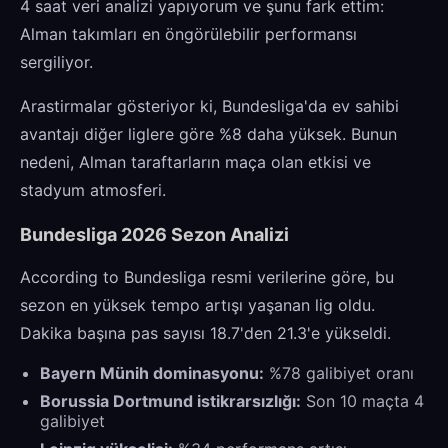
4 saat veri analizi yapıyorum ve şunu fark ettim:
Alman takımları en öngörülebilir performansı
sergiliyor.
Arastirmalar gösteriyor ki, Bundesliga'da ev sahibi
avantajı diğer liglere göre %8 daha yüksek. Bunun
nedeni, Alman taraftarların maça olan etkisi ve
stadyum atmosferi.
Bundesliga 2026 Sezon Analizi
According to Bundesliga resmi verilerine göre, bu
sezon en yüksek tempo artışı yaşanan lig oldu.
Dakika başına pas sayısı 18.7'den 21.3'e yükseldi.
Bayern Münih dominasyonu:
%78 galibiyet oranı
Borussia Dortmund istikrarsızlığı:
Son 10 maçta 4
galibiyet