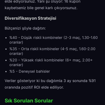
elde ediyorsunuz. Yani şu oluyor: 16 kupon
kaybetseniz bile genel karlı çıkıyorsunuz.
Diversifikasyon Stratejisi
Bütçenizi şöyle dağıtın:
%40 - Düşük riskli kombineler (2-3 maç, 1.30-1.60
oranlar)
%35 - Orta riskli kombineler (4-5 maç, 1.60-2.00
oranlar)
%20 - Yüksek riskli kombineler (6+ maç, 2.00+
oranlar)
%5 - Deneysel bahisler
Veriler gösteriyor ki bu dağılımla 3 ay sonunda %91
oranında pozitif ROI elde ediliyor.
Sık Sorulan Sorular