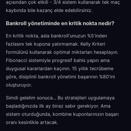
açısından çok etkili - 3/4 sistem kullanarak tek maç
kaybında bile kazanç elde edebilirsiniz.
Bankroll yönetiminde en kritik nokta nedir?
En kritik nokta, asla bankroll'unuzun %5'inden
fazlasını tek kupona yatırmamak. Kelly Kriteri
formülünü kullanarak optimal miktarları hesaplayın.
Fibonacci sistemiyle progresif bahis yapın ama
duygusal kararlardan kaçının. 15 yıllık tecrübeme
göre, disiplinli bankroll yönetimi başarının %80'ini
oluşturuyor.
Simdi gelelim sonuca... Bu stratejileri uygulamaya
başladığınızda ilk ay biraz sabır gerekiyor. Ama
sistem oturduğunda, kombine kuponlarınızın başarı
oranı kesinlikle artacak.