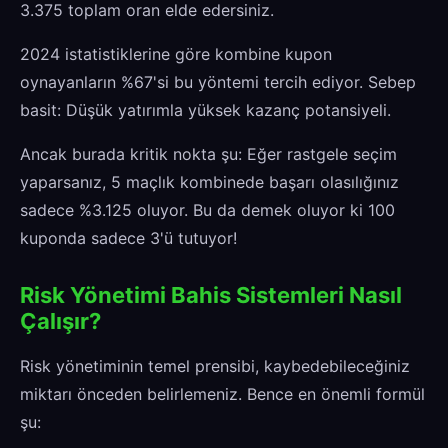
3.375 toplam oran elde edersiniz.
2024 istatistiklerine göre kombine kupon
oynayanların %67'si bu yöntemi tercih ediyor. Sebep
basit: Düşük yatırımla yüksek kazanç potansiyeli.
Ancak burada kritik nokta şu: Eğer rastgele seçim
yaparsanız, 5 maçlık kombinede başarı olasılığınız
sadece %3.125 oluyor. Bu da demek oluyor ki 100
kuponda sadece 3'ü tutuyor!
Risk Yönetimi Bahis Sistemleri Nasıl
Çalışır?
Risk yönetiminin temel prensibi, kaybedebileceğiniz
miktarı önceden belirlemeniz. Bence en önemli formül
şu: