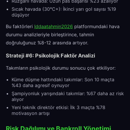
Rüzgarlı havada: Uzun pas başarısı %23 azalıyor
Sıcak havada (30°C+): İkinci yarı gol sayısı %19
düşüyor
Bu faktörleri
Iddaatahmin2026
platformundaki hava
durumu analizleriyle birleştirince, tahmin
doğruluğunuz %8-12 arasında artıyor.
Strateji #6: Psikolojik Faktör Analizi
Takımların psikolojik durumu sonucu çok etkiliyor:
Küme düşme hattındaki takımlar: Son 10 maçta
%43 daha agresif oynuyor
Şampiyonluk yarışındaki takımlar: %67 daha az risk
alıyor
Yeni teknik direktör etkisi: İlk 3 maçta %78
motivasyon artışı
Risk Dağılımı ve Bankroll Yönetimi