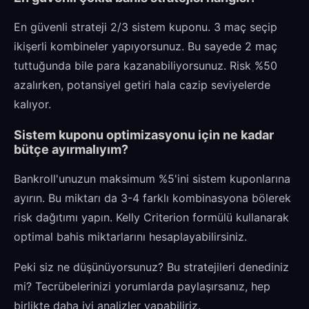
En güvenli strateji 2/3 sistem kuponu. 3 maç seçip
ikişerli kombineler yapıyorsunuz. Bu sayede 2 maç
tuttuğunda bile para kazanabiliyorsunuz. Risk %50
azalırken, potansiyel getiri hala cazip seviyelerde
kalıyor.
Sistem kuponu optimizasyonu için ne kadar
bütçe ayırmalıyım?
Bankroll'unuzun maksimum %5'ini sistem kuponlarına
ayırın. Bu miktarı da 3-4 farklı kombinasyona bölerek
risk dağıtımı yapın. Kelly Criterion formülü kullanarak
optimal bahis miktarlarını hesaplayabilirsiniz.
Peki siz ne düşünüyorsunuz? Bu stratejileri denediniz
mi? Tecrübelerinizi yorumlarda paylaşırsanız, hep
birlikte daha iyi analizler yapabiliriz.