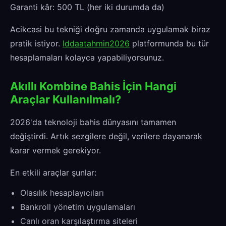
Garanti kâr: 500 TL (her iki durumda da)
Acikcasi bu tekniği doğru zamanda uygulamak biraz
pratik istiyor.
Iddaatahmin2026
platformunda bu tür
hesaplamaları kolayca yapabiliyorsunuz.
Akıllı Kombine Bahis İçin Hangi
Araçlar Kullanılmalı?
2026'da teknoloji bahis dünyasını tamamen
değiştirdi. Artık sezgilere değil, verilere dayanarak
karar vermek gerekiyor.
En etkili araçlar şunlar:
Olasılık hesaplayıcıları
Bankroll yönetim uygulamaları
Canlı oran karşılaştırma siteleri