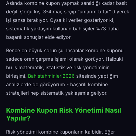
Aslında kombine kupon yapmak sanıldığı kadar basit
değil. Çoğu kişi 3-4 maç seçip "umarım tutar" diyerek
işi şansa bırakıyor. Oysa ki veriler gösteriyor ki,
sistematik yaklaşım kullanan bahisçiler %73 daha
başarılı sonuçlar elde ediyor.
Bence en büyük sorun şu: İnsanlar kombine kuponu
sadece oran çarpma işlemi olarak görüyor. Halbuki
bu iş matematik, istatistik ve risk yönetiminin
birleşimi.
Bahistahminleri2026
sitesinde yaptığım
analizlerde de görüyorum - başarılı kombine
stratejileri hep sistematik yaklaşımla geliyor.
Kombine Kupon Risk Yönetimi Nasıl
Yapılır?
Risk yönetimi kombine kuponların kalbidir. Eğer