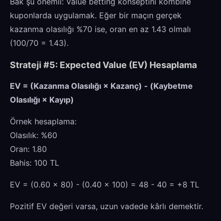
Bak şu önemli: Value betting konseptini kombine
kuponlarda uygulamak. Eğer bir maçın gerçek
kazanma olasılığı %70 ise, oran en az 1.43 olmalı
(100/70 = 1.43).
Strateji #5: Expected Value (EV) Hesaplama
EV = (Kazanma Olasılığı × Kazanç) - (Kaybetme
Olasılığı × Kayıp)
Örnek hesaplama:
Olasılık: %60
Oran: 1.80
Bahis: 100 TL
EV = (0.60 × 80) - (0.40 × 100) = 48 - 40 = +8 TL
Pozitif EV değeri varsa, uzun vadede kârlı demektir.