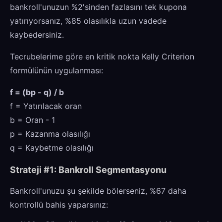
bankroll'unuzun %2'sinden fazlasını tek kupona
yatırıyorsanız, %85 olasılıkla uzun vadede
kaybedersiniz.
Tecrubelerime göre en kritik nokta Kelly Criterion
formülünün uygulanması:
f = (bp - q) / b
f = Yatırılacak oran
b = Oran - 1
p = Kazanma olasılığı
q = Kaybetme olasılığı
Strateji #1: Bankroll Segmentasyonu
Bankroll'unuzu şu şekilde bölerseniz, %67 daha
kontrollü bahis yaparsınız: