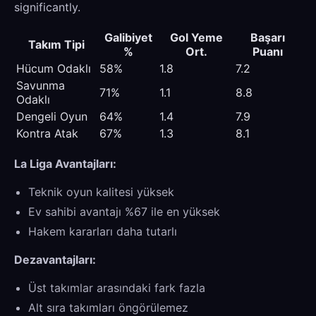
significantly.
Galibiyet
Gol Yeme
Başarı
Takım Tipi
%
Ort.
Puanı
Hücum Odaklı
58%
1.8
7.2
Savunma
71%
1.1
8.8
Odaklı
Dengeli Oyun
64%
1.4
7.9
Kontra Atak
67%
1.3
8.1
La Liga Avantajları:
Teknik oyun kalitesi yüksek
Ev sahibi avantajı %67 ile en yüksek
Hakem kararları daha tutarlı
Dezavantajları:
Üst takımlar arasındaki fark fazla
Alt sıra takımları öngörülemez