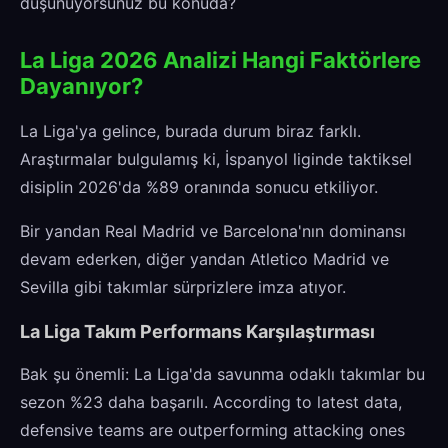
düşünüyorsunuz bu konuda?
La Liga 2026 Analizi Hangi Faktörlere
Dayanıyor?
La Liga'ya gelince, burada durum biraz farklı.
Araştırmalar bulgulamış ki, İspanyol liginde taktiksel
disiplin 2026'da %89 oranında sonucu etkiliyor.
Bir yandan Real Madrid ve Barcelona'nın dominansı
devam ederken, diğer yandan Atletico Madrid ve
Sevilla gibi takımlar sürprizlere imza atıyor.
La Liga Takım Performans Karşılaştırması
Bak şu önemli: La Liga'da savunma odaklı takımlar bu
sezon %23 daha başarılı. According to latest data,
defensive teams are outperforming attacking ones