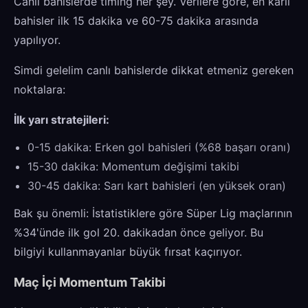
Canlı bahislerde timing her şey. Verilere göre, en karlı
bahisler ilk 15 dakika ve 60-75 dakika arasında
yapılıyor.
Simdi gelelim canlı bahislerde dikkat etmeniz gereken
noktalara:
İlk yarı stratejileri:
0-15 dakika: Erken gol bahisleri (%68 başarı oranı)
15-30 dakika: Momentum değişimi takibi
30-45 dakika: Sarı kart bahisleri (en yüksek oran)
Bak şu önemli: İstatistiklere göre Süper Lig maçlarının
%34'ünde ilk gol 20. dakikadan önce geliyor. Bu
bilgiyi kullanmayanlar büyük fırsat kaçırıyor.
Maç İçi Momentum Takibi