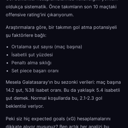
oldukça sistematik. Önce takımların son 10 maçtaki
offensive rating'ini çıkarıyorum.
Araştırmalara göre, bir takımın gol atma potansiyeli
şu faktörlere bağlı:
Ortalama şut sayısı (maç başına)
İsabetli şut yüzdesi
Penaltı alma sıklığı
Set piece başarı oranı
Mesela Galatasaray'ın bu sezonki verileri: maç başına
14.2 şut, %38 isabet oranı. Bu da yaklaşık 5.4 isabetli
şut demek. Normal koşullarda bu, 2.1-2.3 gol
beklentisi veriyor.
Peki siz hiç expected goals (xG) hesaplamalarını
dikkate alıyor musunuz? Ben artık her analizi bu