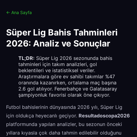
← Ana Sayfa
Süper Lig Bahis Tahminleri
2026: Analiz ve Sonuçlar
TL;DR:
Süper Lig 2026 sezonunda bahis
tahminleri için takım analizleri, gol
beklentileri ve istatistiksel veriler.
Araştırmalara göre ev sahibi takımlar %47
oranında kazanırken, ortalama maç başına
2.6 gol atılıyor. Fenerbahçe ve Galatasaray
şampiyonluk favorisi olarak öne çıkıyor.
Futbol bahislerinin dünyasında 2026 yılı, Süper Lig
için oldukça heyecanlı geçiyor.
Resultadoscopa2026
platformunda yapılan analizler, bu sezonun önceki
yıllara kıyasla çok daha tahmin edilebilir olduğunu