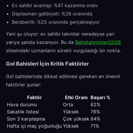
Ev sahibi avantajı: %47 kazanma oranı
Deplasman galibiyeti: %28 oranında
Beraberlik: %25 oranında gerçekleşiyor
Yani şu oluyor: ev sahibi takımlar neredeyse yarı
yarıya şansla kazanıyor. Bu da
Bahistahminleri2026
sitesindeki uzmanların sürekli vurguladığı bir nokta.
Gol Bahisleri İçin Kritik Faktörler
Gol bahislerinde dikkat edilmesi gereken en önemli
faktörler şunlar:
Faktör
Etki Oranı
Başarı %
Hava durumu
Orta
62%
Sakatlık listesi
Yüksek
78%
Son 3 karşılaşma
Çok yüksek
84%
Hafta içi maç yoğunluğu
Yüksek
71%