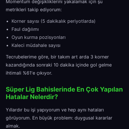
Momentum değişikliklerini yakalamak için şu
metrikleri takip ediyorum:
Korner sayısı (5 dakikalık periyotlarda)
Faul dağılımı
Oyun kurma pozisyonları
Kaleci müdahale sayısı
Tecrubelerime göre, bir takım art arda 3 korner
kazandığında sonraki 10 dakika içinde gol gelme
ihtimali %61'e çıkıyor.
Süper Lig Bahislerinde En Çok Yapılan
Hatalar Nelerdir?
Yıllardır bu işi yapıyorum ve hep aynı hataları
görüyorum. En büyük problem: duygusal kararlar
almak.