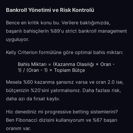
Bankroll Yönetimi ve Risk Kontrolü
Bence en kritik konu bu. Verilere baktığımızda,
başarılı bahisçilerin %89'u strict bankroll management
uyguluyor.
Kelly Criterion formülüne göre optimal bahis miktarı:
Bahis Miktarı = (Kazanma Olasılığı × Oran -
1) / (Oran - 1) × Toplam Bütçe
Mesela %60 kazanma şansınız varsa ve oran 2.0 ise,
bütçenizin %20'sini yatırmalısınız. Daha fazlası risk,
daha azı da fırsat kaybı.
Hic denediniz mi progressive betting sistemlerini?
Ben Fibonacci dizisini kullanıyorum ve %67 başarı
oranım var.