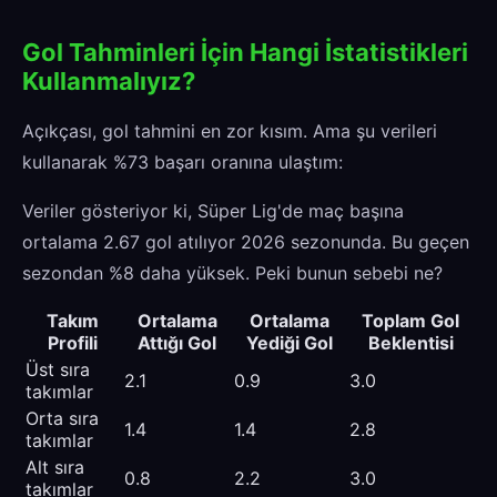
Gol Tahminleri İçin Hangi İstatistikleri
Kullanmalıyız?
Açıkçası, gol tahmini en zor kısım. Ama şu verileri
kullanarak %73 başarı oranına ulaştım:
Veriler gösteriyor ki, Süper Lig'de maç başına
ortalama 2.67 gol atılıyor 2026 sezonunda. Bu geçen
sezondan %8 daha yüksek. Peki bunun sebebi ne?
Takım
Ortalama
Ortalama
Toplam Gol
Profili
Attığı Gol
Yediği Gol
Beklentisi
Üst sıra
2.1
0.9
3.0
takımlar
Orta sıra
1.4
1.4
2.8
takımlar
Alt sıra
0.8
2.2
3.0
takımlar