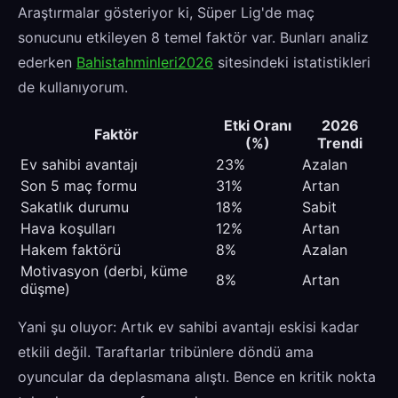
Araştırmalar gösteriyor ki, Süper Lig'de maç
sonucunu etkileyen 8 temel faktör var. Bunları analiz
ederken
Bahistahminleri2026
sitesindeki istatistikleri
de kullanıyorum.
Etki Oranı
2026
Faktör
(%)
Trendi
Ev sahibi avantajı
23%
Azalan
Son 5 maç formu
31%
Artan
Sakatlık durumu
18%
Sabit
Hava koşulları
12%
Artan
Hakem faktörü
8%
Azalan
Motivasyon (derbi, küme
8%
Artan
düşme)
Yani şu oluyor: Artık ev sahibi avantajı eskisi kadar
etkili değil. Taraftarlar tribünlere döndü ama
oyuncular da deplasmana alıştı. Bence en kritik nokta