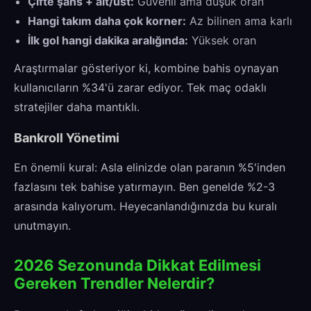
Çifte şans + alt/üst:
Güvenli ama düşük oran
Hangi takım daha çok korner:
Az bilinen ama karlı
İlk gol hangi dakika aralığında:
Yüksek oran
Araştırmalar gösteriyor ki, kombine bahis oynayan
kullanıcıların %34'ü zarar ediyor. Tek maç odaklı
stratejiler daha mantıklı.
Bankroll Yönetimi
En önemli kural: Asla elinizde olan paranın %5'inden
fazlasını tek bahise yatırmayın. Ben genelde %2-3
arasında kalıyorum. Heyecanlandığınızda bu kuralı
unutmayın.
2026 Sezonunda Dikkat Edilmesi
Gereken Trendler Nelerdir?