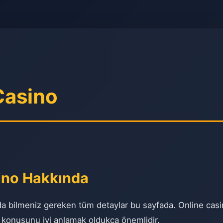
Casino
ino Hakkında
a bilmeniz gereken tüm detaylar bu sayfada. Online casi
o konusunu iyi anlamak oldukça önemlidir.