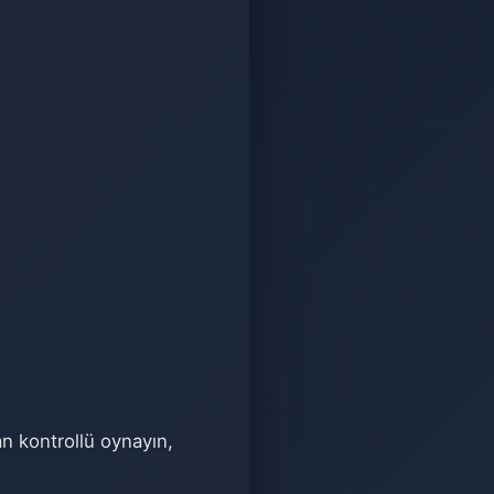
n kontrollü oynayın,