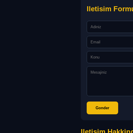
Iletisim Form
Gonder
Iletisim Hakkin