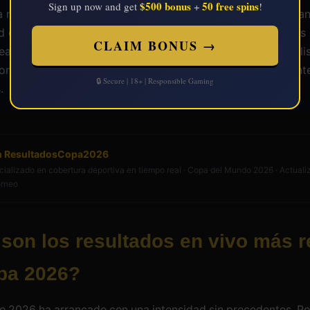
$500 bonus
50 free spins
Sign up now and get
+
!
a nuevo formato de grupos con 3 equipos por grupo, gara
 desde la fase inicial. En esta guía encontrarás resultados 
CLAIM BONUS →
eadores destacados, estadísticas clave y los mejores anális
or jornada. Toda la información de la Copa 2026 al instante
🔒 Secure | 18+ | Responsible Gaming
.
n ResultadosCopa2026
cializado en cobertura deportiva en tiempo real · Copa del Mundo 2026 · Actual
orneo
son los resultados en vivo más r
pa 2026?
 2026 ha arrancado con una intensidad sin precedentes. Po