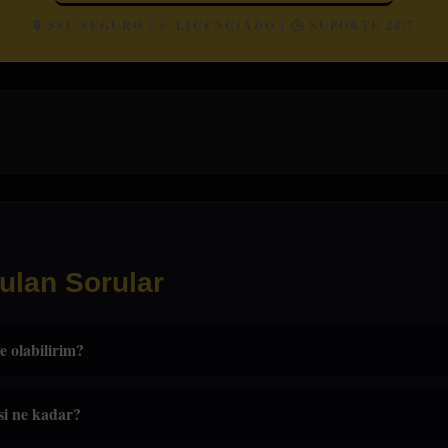
🔒 SSL SEGURO | ✅ LICENCIADO | 🕒 SUPORTE 24/7
ulan Sorular
ye olabilirim?
si ne kadar?