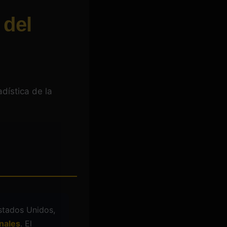
 del
dística de la
stados Unidos,
nales
. El