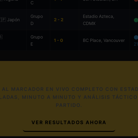
C
Grupo
Estadio Azteca,
🇯🇵 Japón
2 - 2
⬤
D
CDMX
🇦
Grupo
⬤
1 - 0
BC Place, Vancouver
E
2
 QUIERES PERDERTE NINGÚN RESU
 AL MARCADOR EN VIVO COMPLETO CON ESTAD
LADAS, MINUTO A MINUTO Y ANÁLISIS TÁCTICO
PARTIDO.
VER RESULTADOS AHORA