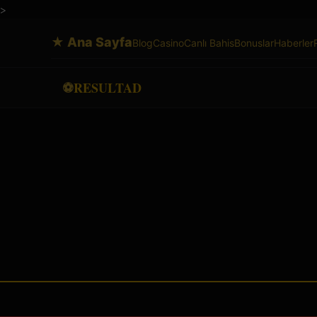
>
★ Ana Sayfa
Blog
Casino
Canlı Bahis
Bonuslar
Haberler
⚽
RESULTAD