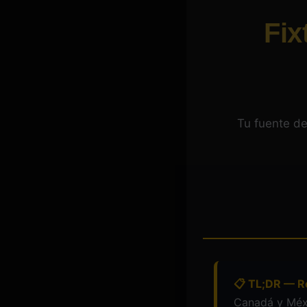
Fix
Tu fuente de
📋 TL;DR — R
Canadá y Méxi