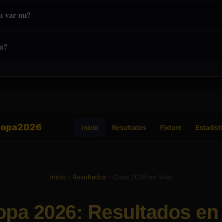
u var mı?
u?
opa2026
Inicio
Resultados
Fixture
Estadíst
Inicio
›
Resultados
› Copa 2026 en Vivo
opa 2026: Resultados en 