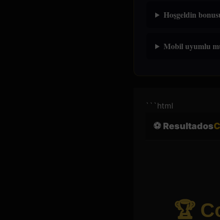
Hoşgeldin bonus
Mobil uyumlu m
```html
⚽ Resultados
C
🏆 C