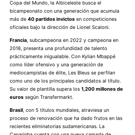
Copa del Mundo, la Albiceleste busca el
bicampeonato con una generación que acumula
más de
40 partidos invictos
en competiciones
oficiales bajo la dirección de Lionel Scaloni.
Francia
, subcampeona en 2022 y campeona en
2018, presenta una profundidad de talento
prácticamente inigualable. Con Kylian Mbappé
como líder ofensivo y una generación de
mediocampistas de élite, Les Bleus se perfilan
como uno de los principales candidatos al título.
Su valor de plantilla supera los
1,200 millones de
euros
según Transfermarkt.
Brasil
, con 5 títulos mundiales, atraviesa un
proceso de renovación que ha dado frutos en las
recientes eliminatorias sudamericanas. La
Canarinha cuenta con una nueva camada de