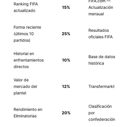
FIFA.com —
Ranking FIFA
15%
Actualización
actualizado
mensual
Forma reciente
Resultados
(últimos 10
25%
oficiales FIFA
partidos)
Historial en
Base de datos
enfrentamientos
10%
histórica
directos
Valor de
mercado del
12%
Transfermarkt
plantel
Clasificación
Rendimiento en
20%
por
Eliminatorias
confederación