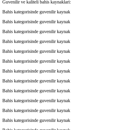
Guvenilir ve kaliteli bahis kaynaklari:
Bahis kategorisinde guvenilir kaynak
Bahis kategorisinde guvenilir kaynak
Bahis kategorisinde guvenilir kaynak
Bahis kategorisinde guvenilir kaynak
Bahis kategorisinde guvenilir kaynak
Bahis kategorisinde guvenilir kaynak
Bahis kategorisinde guvenilir kaynak
Bahis kategorisinde guvenilir kaynak
Bahis kategorisinde guvenilir kaynak
Bahis kategorisinde guvenilir kaynak
Bahis kategorisinde guvenilir kaynak
Bahis kategorisinde guvenilir kaynak