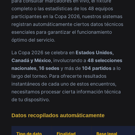
para consultar marcadores en vivo, el fixture
completo o las estadísticas de los 48 equipos
participantes en la Copa 2026, nuestros sistemas
registran automáticamente ciertos datos técnicos
esenciales para garantizar el funcionamiento
óptimo del servicio.
La Copa 2026 se celebra en
Estados Unidos,
Canadá y México
, involucrando a
48 selecciones
nacionales
,
16 sedes
y más de
104 partidos
a lo
largo del torneo. Para ofrecerte resultados
instantáneos de cada uno de estos encuentros,
necesitamos procesar cierta información técnica
de tu dispositivo.
Datos recopilados automáticamente
Tipo de dato
Finalidad
Base legal