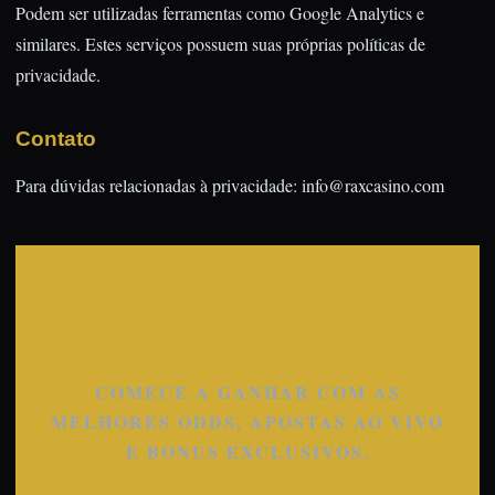
Podem ser utilizadas ferramentas como Google Analytics e
similares. Estes serviços possuem suas próprias políticas de
privacidade.
Contato
Para dúvidas relacionadas à privacidade: info@raxcasino.com
COMECE A APOSTAR
AGORA
COMECE A GANHAR COM AS
MELHORES ODDS, APOSTAS AO VIVO
E BONUS EXCLUSIVOS.