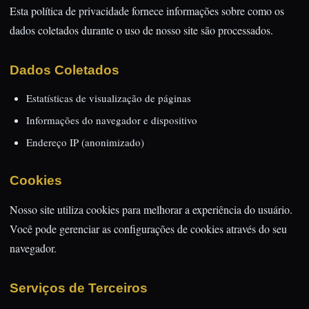
Esta política de privacidade fornece informações sobre como os
dados coletados durante o uso de nosso site são processados.
Dados Coletados
Estatísticas de visualização de páginas
Informações do navegador e dispositivo
Endereço IP (anonimizado)
Cookies
Nosso site utiliza cookies para melhorar a experiência do usuário.
Você pode gerenciar as configurações de cookies através do seu
navegador.
Serviços de Terceiros