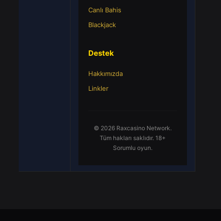
Canlı Bahis
Blackjack
Destek
Hakkımızda
Linkler
© 2026 Raxcasino Network.
Tüm hakları saklıdır. 18+
Sorumlu oyun.