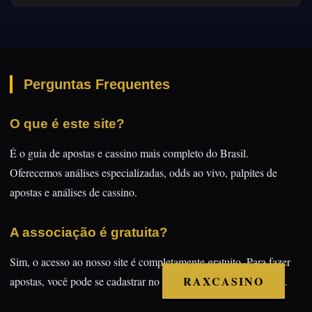
Perguntas Frequentes
O que é este site?
É o guia de apostas e cassino mais completo do Brasil.
Oferecemos análises especializadas, odds ao vivo, palpites de
apostas e análises de cassino.
A associação é gratuita?
Sim, o acesso ao nosso site é completamente gratuito. Para fazer
RAXCASINO
apostas, você pode se cadastrar no
.