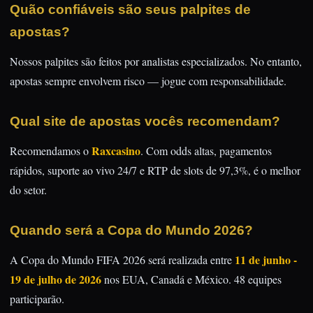
Quão confiáveis são seus palpites de
apostas?
Nossos palpites são feitos por analistas especializados. No entanto,
apostas sempre envolvem risco — jogue com responsabilidade.
Qual site de apostas vocês recomendam?
Raxcasino
Recomendamos o
. Com odds altas, pagamentos
rápidos, suporte ao vivo 24/7 e RTP de slots de 97,3%, é o melhor
do setor.
Quando será a Copa do Mundo 2026?
11 de junho -
A Copa do Mundo FIFA 2026 será realizada entre
19 de julho de 2026
nos EUA, Canadá e México. 48 equipes
participarão.