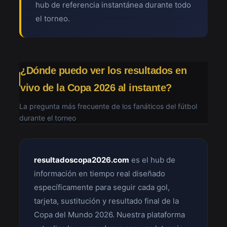
hub de referencia instantánea durante todo
el torneo.
¿Dónde puedo ver los resultados en
vivo de la Copa 2026 al instante?
La pregunta más frecuente de los fanáticos del fútbol
durante el torneo
resultadoscopa2026.com
es el hub de
información en tiempo real diseñado
específicamente para seguir cada gol,
tarjeta, sustitución y resultado final de la
Copa del Mundo 2026. Nuestra plataforma