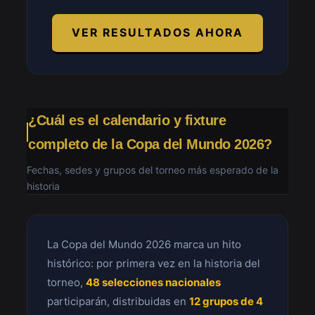
VER RESULTADOS AHORA
¿Cuál es el calendario y fixture
completo de la Copa del Mundo 2026?
Fechas, sedes y grupos del torneo más esperado de la
historia
La Copa del Mundo 2026 marca un hito
histórico: por primera vez en la historia del
torneo,
48 selecciones nacionales
participarán, distribuidas en
12 grupos de 4