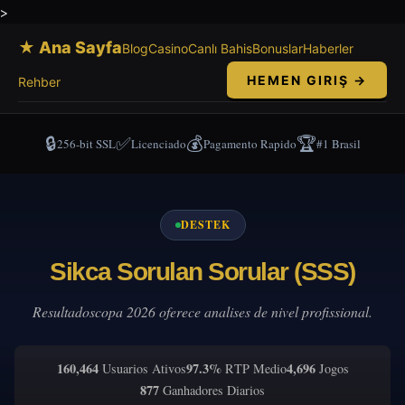
>
★ Ana Sayfa
Blog
Casino
Canlı Bahis
Bonuslar
Haberler
HEMEN GIRIŞ →
Rehber
🔒
✅
💰
🏆
256-bit SSL
Licenciado
Pagamento Rapido
#1 Brasil
DESTEK
Sikca Sorulan Sorular (SSS)
Resultadoscopa 2026 oferece analises de nivel profissional.
160,464
97.3%
4,696
Usuarios Ativos
RTP Medio
Jogos
877
Ganhadores Diarios