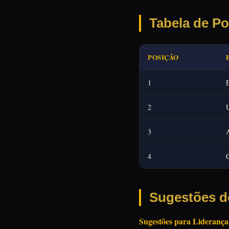
Tabela de Po
POSIÇÃO
1
2
3
A
4
Sugestões d
Sugestões para Lideranç