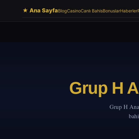
★ Ana Sayfa
Blog
Casino
Canlı Bahis
Bonuslar
Haberler
Grup H A
Grup H Anal
bahi