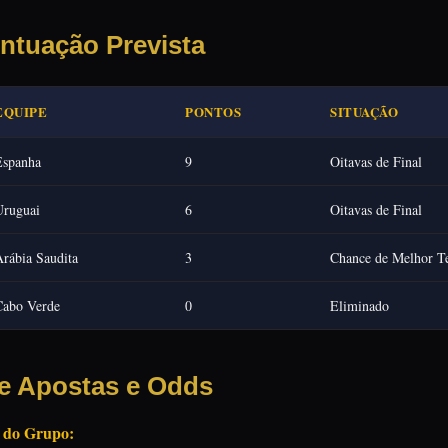
ntuação Prevista
EQUIPE
PONTOS
SITUAÇÃO
Espanha
9
Oitavas de Final
Uruguai
6
Oitavas de Final
rábia Saudita
3
Chance de Melhor Te
Cabo Verde
0
Eliminado
e Apostas e Odds
a do Grupo: