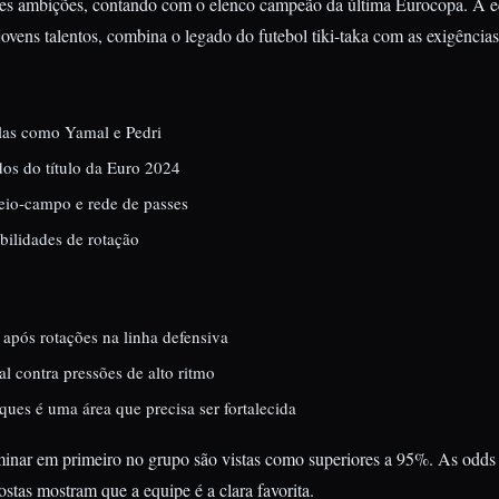
es ambições, contando com o elenco campeão da última Eurocopa. A eq
 jovens talentos, combina o legado do futebol tiki-taka com as exigência
elas como Yamal e Pedri
dos do título da Euro 2024
eio-campo e rede de passes
bilidades de rotação
após rotações na linha defensiva
l contra pressões de alto ritmo
ques é uma área que precisa ser fortalecida
inar em primeiro no grupo são vistas como superiores a 95%. As odds 
ostas mostram que a equipe é a clara favorita.