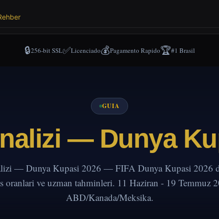
Rehber
🔒
✅
💰
🏆
256-bit SSL
Licenciado
Pagamento Rapido
#1 Brasil
GUIA
nalizi — Dunya Ku
izi — Dunya Kupasi 2026 — FIFA Dunya Kupasi 2026 det
s oranlari ve uzman tahminleri. 11 Haziran - 19 Temmuz 
ABD/Kanada/Meksika.