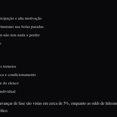
icipação e alta motivação
rtunismo nas bolas paradas
m não tem nada a perder
o
s torneios
sica e condicionamento
te do elenco
individual
vançar de fase são vistas em cerca de 5%, enquanto as odds de lidera
lico.