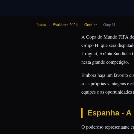
Inicio
›
Worldcup 2026
›
Gruplar
›
Grup H
A Copa do Mundo FIFA de 2
Grupo H, que será disputad
Uruguai, Arábia Saudita e C
nesta grande competição.
Embora haja um favorito cl
suas próprias vantagens e e
equipes e as oportunidades
Espanha - A 
O poderoso representante e