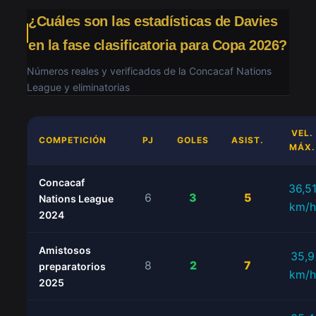
¿Cuáles son las estadísticas de Davies
en la fase clasificatoria para Copa 2026?
Números reales y verificados de la Concacaf Nations
League y eliminatorias
VEL.
COMPETICIÓN
PJ
GOLES
ASIST.
MÁX.
Concacaf
36,5
6
3
5
Nations League
km/h
2024
Amistosos
35,9
8
2
7
preparatorios
km/h
2025