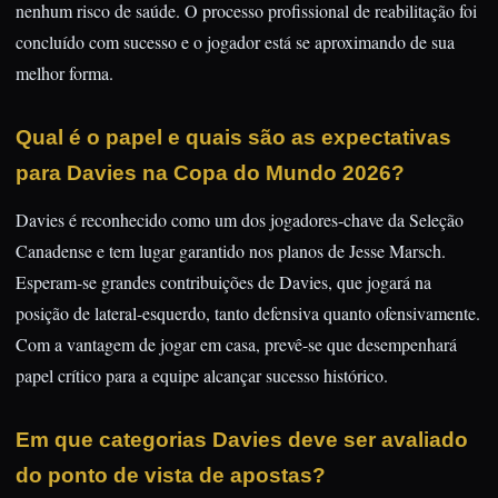
nenhum risco de saúde. O processo profissional de reabilitação foi
concluído com sucesso e o jogador está se aproximando de sua
melhor forma.
Qual é o papel e quais são as expectativas
para Davies na Copa do Mundo 2026?
Davies é reconhecido como um dos jogadores-chave da Seleção
Canadense e tem lugar garantido nos planos de Jesse Marsch.
Esperam-se grandes contribuições de Davies, que jogará na
posição de lateral-esquerdo, tanto defensiva quanto ofensivamente.
Com a vantagem de jogar em casa, prevê-se que desempenhará
papel crítico para a equipe alcançar sucesso histórico.
Em que categorias Davies deve ser avaliado
do ponto de vista de apostas?