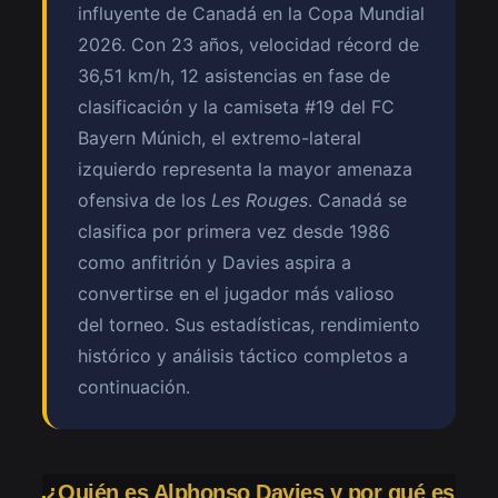
influyente de Canadá en la Copa Mundial
2026. Con 23 años, velocidad récord de
36,51 km/h, 12 asistencias en fase de
clasificación y la camiseta #19 del FC
Bayern Múnich, el extremo-lateral
izquierdo representa la mayor amenaza
ofensiva de los
Les Rouges
. Canadá se
clasifica por primera vez desde 1986
como anfitrión y Davies aspira a
convertirse en el jugador más valioso
del torneo. Sus estadísticas, rendimiento
histórico y análisis táctico completos a
continuación.
¿Quién es Alphonso Davies y por qué es