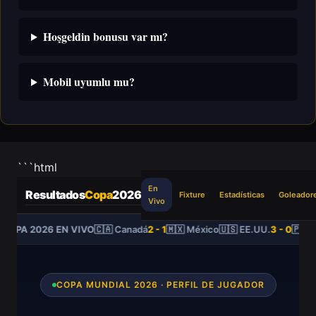
Hoşgeldin bonusu var mı?
Mobil uyumlu mu?
```html
En
Resultados
Copa
2026
Fixture
Estadísticas
Goleador
Vivo
COPA 2026 EN VIVO
🇨🇦 Canadá
2 - 1
🇲🇽 México
🇺🇸 EE.UU.
3 - 0
🇵🇦 
COPA MUNDIAL 2026 · PERFIL DE JUGADOR