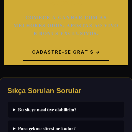
AGORA
COMECE A GANHAR COM AS
MELHORES ODDS, APOSTAS AO VIVO
E BONUS EXCLUSIVOS.
CADASTRE-SE GRATIS →
Sıkça Sorulan Sorular
Bu siteye nasıl üye olabilirim?
Para çekme süresi ne kadar?