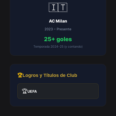
🇮🇹
AC Milan
2023 – Presente
25+ goles
Temporada 2024-25 (y contando)
🏆
Logros y Títulos de Club
🏆
UEFA