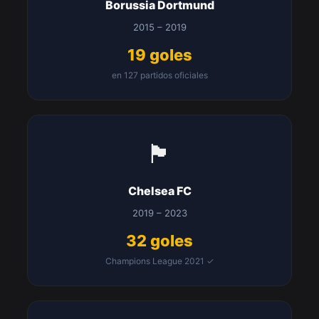
Borussia Dortmund
2015 – 2019
19 goles
en 127 partidos oficiales
🏴󠁧󠁢󠁥󠁮󠁧󠁿
Chelsea FC
2019 – 2023
32 goles
Champions League 2021 ✓