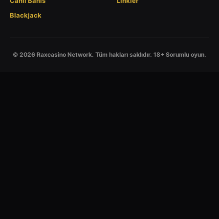
Canlı Bahis
Linkler
Blackjack
© 2026 Raxcasino Network. Tüm hakları saklıdır. 18+ Sorumlu oyun.