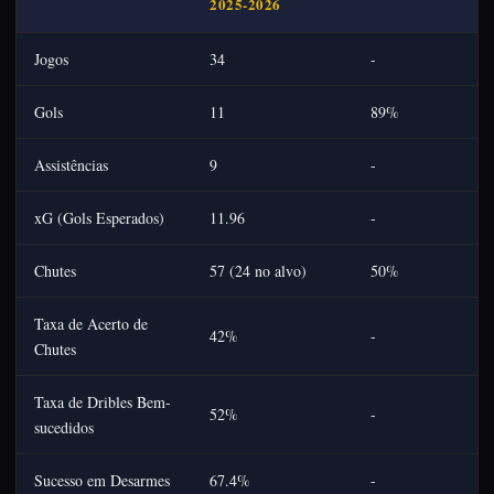
2025-2026
Jogos
34
-
Gols
11
89%
Assistências
9
-
xG (Gols Esperados)
11.96
-
Chutes
57 (24 no alvo)
50%
Taxa de Acerto de
42%
-
Chutes
Taxa de Dribles Bem-
52%
-
sucedidos
Sucesso em Desarmes
67.4%
-