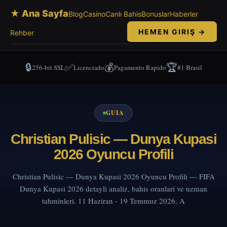
★ Ana Sayfa
Blog
Casino
Canlı Bahis
Bonuslar
Haberler
HEMEN GIRIŞ →
Rehber
🔒
✅
💰
🏆
256-bit SSL
Licenciado
Pagamento Rapido
#1 Brasil
GUIA
Christian Pulisic — Dunya Kupasi
2026 Oyuncu Profili
Christian Pulisic — Dunya Kupasi 2026 Oyuncu Profili — FIFA
Dunya Kupasi 2026 detayli analiz, bahis oranlari ve uzman
tahminleri. 11 Haziran - 19 Temmuz 2026, A