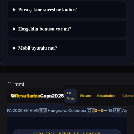
Para çekme süresi ne kadar?
Hoşgeldin bonusu var mı?
Mobil uyumlu mu?
```html
En
⚽
Resultados
Copa2026
Fixture
Estadísticas
Golead
Vivo
COPA 2026 EN VIVO
🇭🇺 Hungría vs Colombia 🇨🇴
0 - 0
— 18'
🇦🇷 Argenti
COPA 2026 · PERFIL DE JUGADOR ·