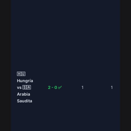
🇭🇺
Hungría
vs 🇸🇦
2 - 0 ✅
1
1
Arabia
Saudita