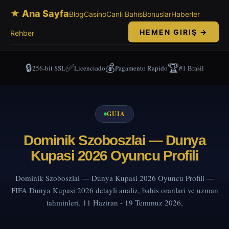
★ Ana Sayfa
Blog
Casino
Canlı Bahis
Bonuslar
Haberler
HEMEN GIRIŞ →
Rehber
🔒
✅
💰
🏆
256-bit SSL
Licenciado
Pagamento Rapido
#1 Brasil
GUIA
Dominik Szoboszlai — Dunya
Kupasi 2026 Oyuncu Profili
Dominik Szoboszlai — Dunya Kupasi 2026 Oyuncu Profili —
FIFA Dunya Kupasi 2026 detayli analiz, bahis oranlari ve uzman
tahminleri. 11 Haziran - 19 Temmuz 2026,