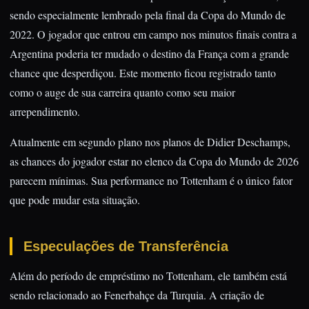
sendo especialmente lembrado pela final da Copa do Mundo de
2022. O jogador que entrou em campo nos minutos finais contra a
Argentina poderia ter mudado o destino da França com a grande
chance que desperdiçou. Este momento ficou registrado tanto
como o auge de sua carreira quanto como seu maior
arrependimento.
Atualmente em segundo plano nos planos de Didier Deschamps,
as chances do jogador estar no elenco da Copa do Mundo de 2026
parecem mínimas. Sua performance no Tottenham é o único fator
que pode mudar esta situação.
Especulações de Transferência
Além do período de empréstimo no Tottenham, ele também está
sendo relacionado ao Fenerbahçe da Turquia. A criação de