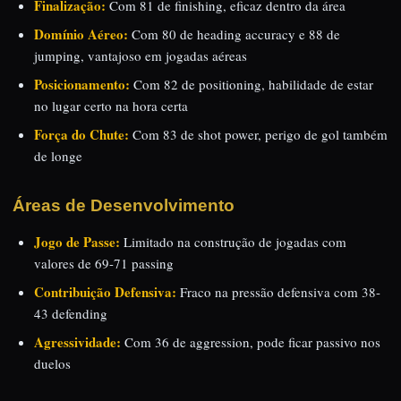
Finalização:
Com 81 de finishing, eficaz dentro da área
Domínio Aéreo:
Com 80 de heading accuracy e 88 de
jumping, vantajoso em jogadas aéreas
Posicionamento:
Com 82 de positioning, habilidade de estar
no lugar certo na hora certa
Força do Chute:
Com 83 de shot power, perigo de gol também
de longe
Áreas de Desenvolvimento
Jogo de Passe:
Limitado na construção de jogadas com
valores de 69-71 passing
Contribuição Defensiva:
Fraco na pressão defensiva com 38-
43 defending
Agressividade:
Com 36 de aggression, pode ficar passivo nos
duelos