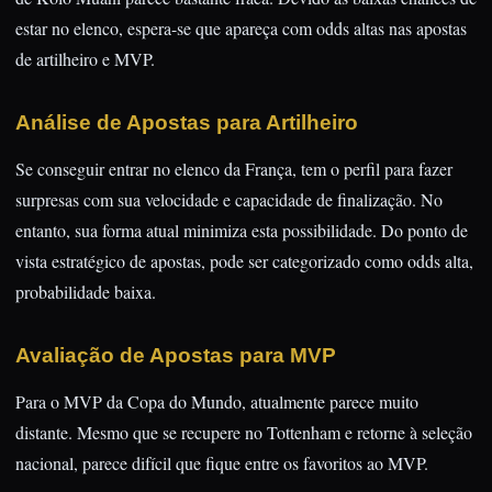
estar no elenco, espera-se que apareça com odds altas nas apostas
de artilheiro e MVP.
Análise de Apostas para Artilheiro
Se conseguir entrar no elenco da França, tem o perfil para fazer
surpresas com sua velocidade e capacidade de finalização. No
entanto, sua forma atual minimiza esta possibilidade. Do ponto de
vista estratégico de apostas, pode ser categorizado como odds alta,
probabilidade baixa.
Avaliação de Apostas para MVP
Para o MVP da Copa do Mundo, atualmente parece muito
distante. Mesmo que se recupere no Tottenham e retorne à seleção
nacional, parece difícil que fique entre os favoritos ao MVP.