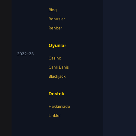
Blog
Bonuslar
Rehber
Oyunlar
2022–23
Casino
Canlı Bahis
Blackjack
Destek
Hakkımızda
Linkler