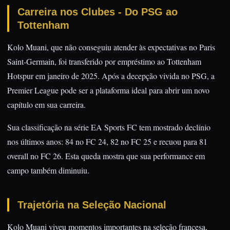
Carreira nos Clubes - Do PSG ao
Tottenham
Kolo Muani, que não conseguiu atender às expectativas no Paris
Saint-Germain, foi transferido por empréstimo ao Tottenham
Hotspur em janeiro de 2025. Após a decepção vivida no PSG, a
Premier League pode ser a plataforma ideal para abrir um novo
capítulo em sua carreira.
Sua classificação na série EA Sports FC tem mostrado declínio
nos últimos anos: 84 no FC 24, 82 no FC 25 e recuou para 81
overall no FC 26. Esta queda mostra que sua performance em
campo também diminuiu.
Trajetória na Seleção Nacional
Kolo Muani viveu momentos importantes na seleção francesa,