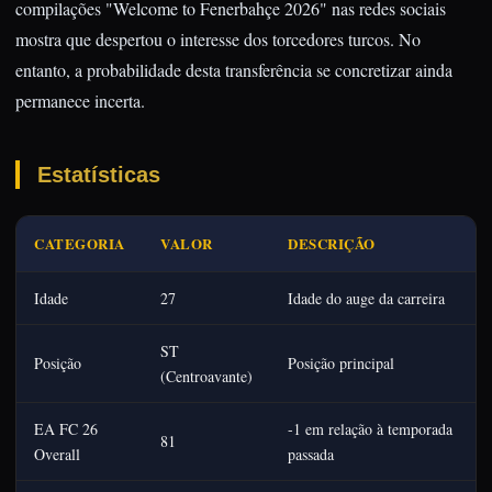
compilações "Welcome to Fenerbahçe 2026" nas redes sociais
mostra que despertou o interesse dos torcedores turcos. No
entanto, a probabilidade desta transferência se concretizar ainda
permanece incerta.
Estatísticas
CATEGORIA
VALOR
DESCRIÇÃO
Idade
27
Idade do auge da carreira
ST
Posição
Posição principal
(Centroavante)
EA FC 26
-1 em relação à temporada
81
Overall
passada