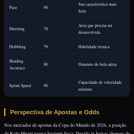
Sua característica mais
Pace
90
forte
Área que precisa ser
Shooting
78
desenvolvida
Dribbling
79
Habilidade técnica
Heading
80
Domínio de bola aérea
Accuracy
Capacidade de velocidade
Sprint Speed
90
máxima
Perspectiva de Apostas e Odds
Nos mercados de apostas da Copa do Mundo de 2026, a posição
de Kolo Muani parece bastante fraca. Devido às baixas chances de