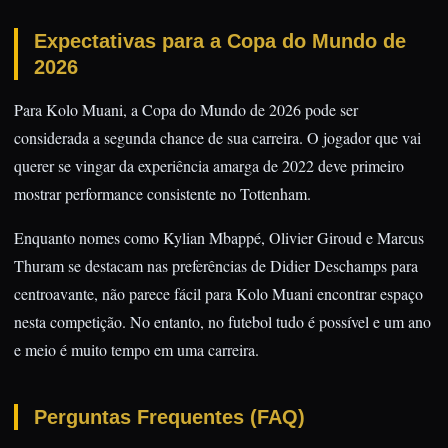
Expectativas para a Copa do Mundo de
2026
Para Kolo Muani, a Copa do Mundo de 2026 pode ser
considerada a segunda chance de sua carreira. O jogador que vai
querer se vingar da experiência amarga de 2022 deve primeiro
mostrar performance consistente no Tottenham.
Enquanto nomes como Kylian Mbappé, Olivier Giroud e Marcus
Thuram se destacam nas preferências de Didier Deschamps para
centroavante, não parece fácil para Kolo Muani encontrar espaço
nesta competição. No entanto, no futebol tudo é possível e um ano
e meio é muito tempo em uma carreira.
Perguntas Frequentes (FAQ)