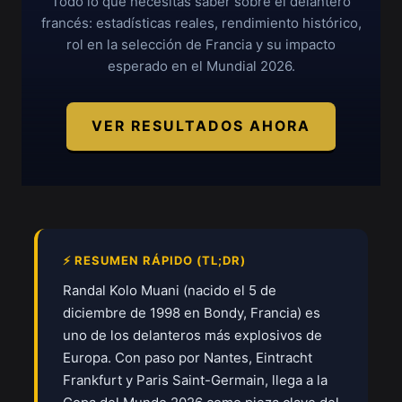
Todo lo que necesitas saber sobre el delantero
francés: estadísticas reales, rendimiento histórico,
rol en la selección de Francia y su impacto
esperado en el Mundial 2026.
VER RESULTADOS AHORA
⚡ RESUMEN RÁPIDO (TL;DR)
Randal Kolo Muani (nacido el 5 de
diciembre de 1998 en Bondy, Francia) es
uno de los delanteros más explosivos de
Europa. Con paso por Nantes, Eintracht
Frankfurt y Paris Saint-Germain, llega a la