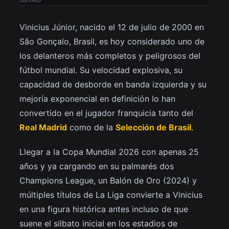
Vinicius Júnior, nacido el 12 de julio de 2000 en
São Gonçalo, Brasil, es hoy considerado uno de
los delanteros más completos y peligrosos del
fútbol mundial. Su velocidad explosiva, su
capacidad de desborde en banda izquierda y su
mejoría exponencial en definición lo han
convertido en el jugador franquicia tanto del
Real Madrid
como de la
Selección de Brasil
.
Llegar a la Copa Mundial 2026 con apenas 25
años y ya cargando en su palmarés dos
Champions League, un Balón de Oro (2024) y
múltiples títulos de La Liga convierte a Vinicius
en una figura histórica antes incluso de que
suene el silbato inicial en los estadios de