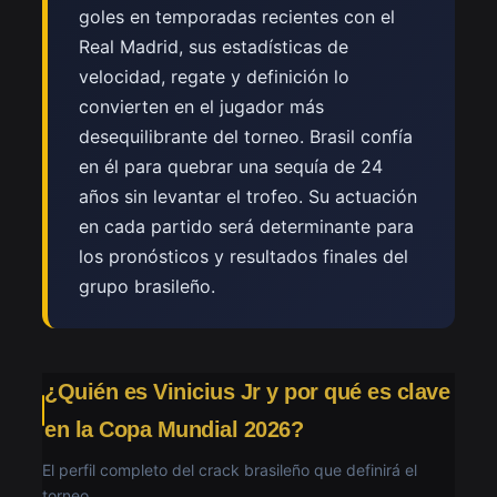
goles en temporadas recientes con el
Real Madrid, sus estadísticas de
velocidad, regate y definición lo
convierten en el jugador más
desequilibrante del torneo. Brasil confía
en él para quebrar una sequía de 24
años sin levantar el trofeo. Su actuación
en cada partido será determinante para
los pronósticos y resultados finales del
grupo brasileño.
¿Quién es Vinicius Jr y por qué es clave
en la Copa Mundial 2026?
El perfil completo del crack brasileño que definirá el
torneo