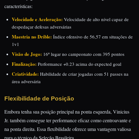
características:
Velocidade e Aceleração:
Velocidade de alto nível capaz de
despedaçar defesas adversárias
Maestria no Drible:
Índice ofensivo de 56,57 em situações de
1v1
Visão de Jogo:
16º lugar no campeonato com 395 pontos
Finalização:
Performance +0.23 acima do expected goal
Criatividade:
Habilidade de criar jogadas com 51 passes na
área adversária
Flexibilidade de Posição
Embora tenha sua posição principal na ponta esquerda, Vinicius
Jr. também consegue ter performance eficaz como centroavante e
na ponta direita. Essa flexibilidade oferece uma vantagem valiosa
para o técnico da Seleção Brasileira.