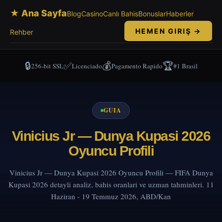
★ Ana Sayfa
Blog
Casino
Canlı Bahis
Bonuslar
Haberler
HEMEN GIRIŞ →
Rehber
🔒
✅
💰
🏆
256-bit SSL
Licenciado
Pagamento Rapido
#1 Brasil
GUIA
Vinicius Jr — Dunya Kupasi 2026
Oyuncu Profili
Vinicius Jr — Dunya Kupasi 2026 Oyuncu Profili — FIFA Dunya
Kupasi 2026 detayli analiz, bahis oranlari ve uzman tahminleri. 11
Haziran - 19 Temmuz 2026, ABD/Kan