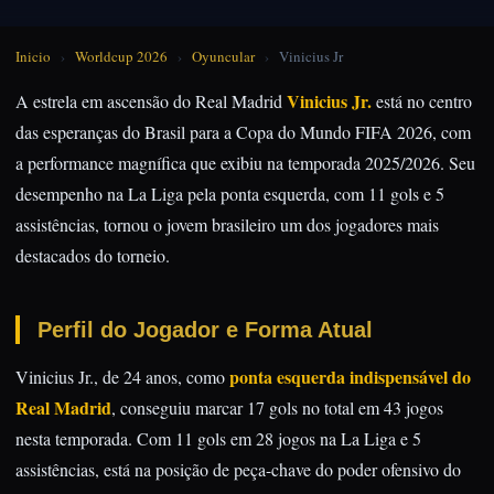
Inicio
›
Worldcup 2026
›
Oyuncular
›
Vinicius Jr
Vinicius Jr.
A estrela em ascensão do Real Madrid
está no centro
das esperanças do Brasil para a Copa do Mundo FIFA 2026, com
a performance magnífica que exibiu na temporada 2025/2026. Seu
desempenho na La Liga pela ponta esquerda, com 11 gols e 5
assistências, tornou o jovem brasileiro um dos jogadores mais
destacados do torneio.
Perfil do Jogador e Forma Atual
ponta esquerda indispensável do
Vinicius Jr., de 24 anos, como
Real Madrid
, conseguiu marcar 17 gols no total em 43 jogos
nesta temporada. Com 11 gols em 28 jogos na La Liga e 5
assistências, está na posição de peça-chave do poder ofensivo do