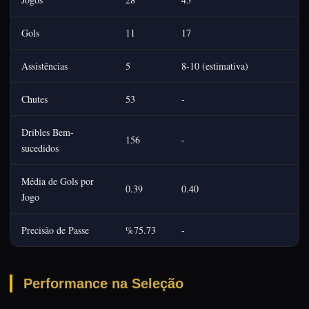
Gols
11
17
Assistências
5
8-10 (estimativa)
Chutes
53
-
Dribles Bem-
156
-
sucedidos
Média de Gols por
0.39
0.40
Jogo
Precisão de Passe
%75.73
-
Performance na Seleção