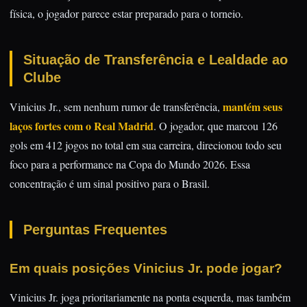
física, o jogador parece estar preparado para o torneio.
Situação de Transferência e Lealdade ao
Clube
mantém seus
Vinicius Jr., sem nenhum rumor de transferência,
laços fortes com o Real Madrid
. O jogador, que marcou 126
gols em 412 jogos no total em sua carreira, direcionou todo seu
foco para a performance na Copa do Mundo 2026. Essa
concentração é um sinal positivo para o Brasil.
Perguntas Frequentes
Em quais posições Vinicius Jr. pode jogar?
Vinicius Jr. joga prioritariamente na ponta esquerda, mas também