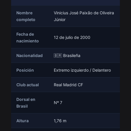
Nombre
Vinicius José Paixão de Oliveira
completo
Júnior
Fecha de
12 de julio de 2000
nacimiento
Nacionalidad
🇧🇷 Brasileña
Posición
Extremo izquierdo / Delantero
Club actual
Real Madrid CF
Dorsal en
Nº 7
Brasil
Altura
1,76 m