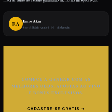
Emre Akin
EA
Spor & Bahis Analisti | 10+ yil deneyim
COMECE A APOSTAR
AGORA
COMECE A GANHAR COM AS
MELHORES ODDS, APOSTAS AO VIVO
E BONUS EXCLUSIVOS.
CADASTRE-SE GRATIS →