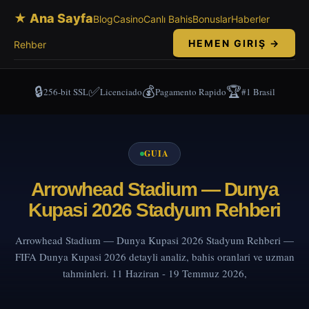
★ Ana Sayfa
Blog
Casino
Canlı Bahis
Bonuslar
Haberler
HEMEN GIRIŞ →
Rehber
🔒
✅
💰
🏆
256-bit SSL
Licenciado
Pagamento Rapido
#1 Brasil
GUIA
Arrowhead Stadium — Dunya
Kupasi 2026 Stadyum Rehberi
Arrowhead Stadium — Dunya Kupasi 2026 Stadyum Rehberi —
FIFA Dunya Kupasi 2026 detayli analiz, bahis oranlari ve uzman
tahminleri. 11 Haziran - 19 Temmuz 2026,