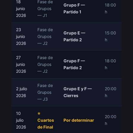
18
Fase de
Grupo F —
18:00
junio
Grupos
P
Partido 1
h
2026
— J1
23
Fase de
Grupo E —
15:00
junio
Grupos
P
Partido 2
h
2026
— J2
27
Fase de
Grupo F —
18:00
junio
Grupos
P
Partido 2
h
2026
— J2
Fase de
2 julio
Grupo E y F —
20:00
Grupos
P
2026
Cierres
h
— J3
10
⭐
20:00
P
julio
Cuartos
Por determinar
h
CON
2026
de Final