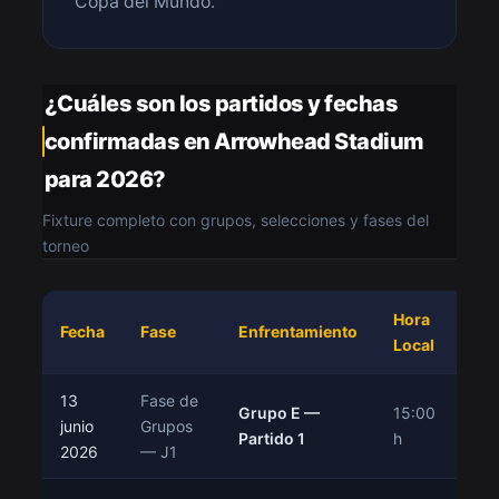
Copa del Mundo.
¿Cuáles son los partidos y fechas
confirmadas en Arrowhead Stadium
para 2026?
Fixture completo con grupos, selecciones y fases del
torneo
Hora
Fecha
Fase
Enfrentamiento
Est
Local
13
Fase de
Grupo E —
15:00
junio
Grupos
P
Partido 1
h
2026
— J1