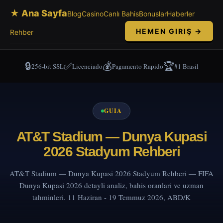
★ Ana Sayfa
Blog
Casino
Canlı Bahis
Bonuslar
Haberler
HEMEN GIRIŞ →
Rehber
🔒
✅
💰
🏆
256-bit SSL
Licenciado
Pagamento Rapido
#1 Brasil
GUIA
AT&T Stadium — Dunya Kupasi
2026 Stadyum Rehberi
AT&T Stadium — Dunya Kupasi 2026 Stadyum Rehberi — FIFA
Dunya Kupasi 2026 detayli analiz, bahis oranlari ve uzman
tahminleri. 11 Haziran - 19 Temmuz 2026, ABD/K