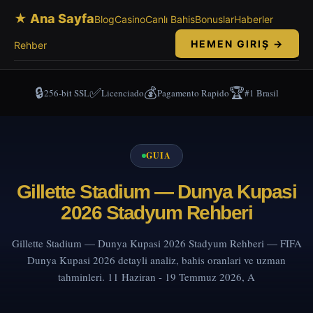
★ Ana Sayfa
Blog
Casino
Canlı Bahis
Bonuslar
Haberler
HEMEN GIRIŞ →
Rehber
🔒
✅
💰
🏆
256-bit SSL
Licenciado
Pagamento Rapido
#1 Brasil
GUIA
Gillette Stadium — Dunya Kupasi
2026 Stadyum Rehberi
Gillette Stadium — Dunya Kupasi 2026 Stadyum Rehberi — FIFA
Dunya Kupasi 2026 detayli analiz, bahis oranlari ve uzman
tahminleri. 11 Haziran - 19 Temmuz 2026, A