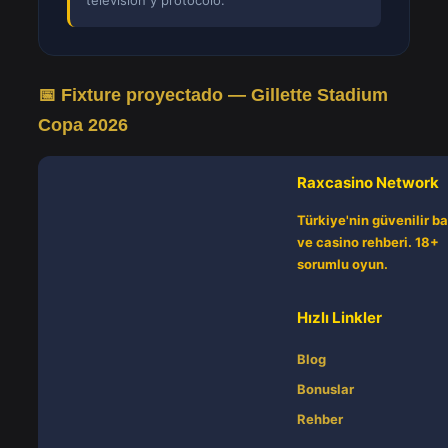
televisión y protocolo.
📅 Fixture proyectado — Gillette Stadium
Copa 2026
Raxcasino Network
Türkiye'nin güvenilir b
ve casino rehberi. 18+
sorumlu oyun.
Hızlı Linkler
Blog
Bonuslar
Rehber