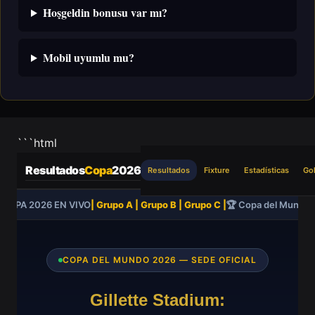
Hoşgeldin bonusu var mı?
Mobil uyumlu mu?
```html
Resultados
Copa
2026
Resultados
Fixture
Estadísticas
Go
COPA 2026 EN VIVO
| Grupo A | Grupo B | Grupo C |
🏆 Copa del Mundo 
COPA DEL MUNDO 2026 — SEDE OFICIAL
Gillette Stadium: