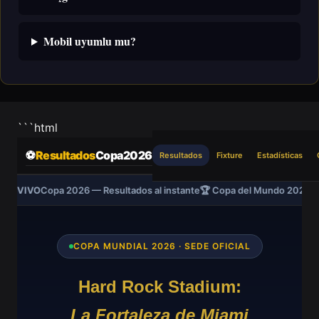
Mobil uyumlu mu?
```html
⚽
Resultados
Copa2026
Resultados
Fixture
Estadísticas
EN VIVO
Copa 2026 — Resultados al instante
🏆 Copa del Mundo 2026 · 4
COPA MUNDIAL 2026 · SEDE OFICIAL
Hard Rock Stadium:
La Fortaleza de Miami