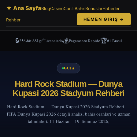
★ Ana Sayfa
Blog
Casino
Canlı Bahis
Bonuslar
Haberler
HEMEN GIRIŞ →
Rehber
🔒
✅
💰
🏆
256-bit SSL
Licenciado
Pagamento Rapido
#1 Brasil
GUIA
Hard Rock Stadium — Dunya
Kupasi 2026 Stadyum Rehberi
Hard Rock Stadium — Dunya Kupasi 2026 Stadyum Rehberi —
FIFA Dunya Kupasi 2026 detayli analiz, bahis oranlari ve uzman
tahminleri. 11 Haziran - 19 Temmuz 2026,