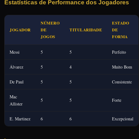
Estatísticas de Performance dos Jogadores
NÚMERO
ESTADO
JOGADOR
DE
TITULARIDADE
DE
JOGOS
FORMA
Messi
5
5
Perfeito
Álvarez
5
4
Muito Bom
De Paul
5
5
Consistente
Mac
5
5
Forte
Allister
E. Martinez
6
6
Excepcional