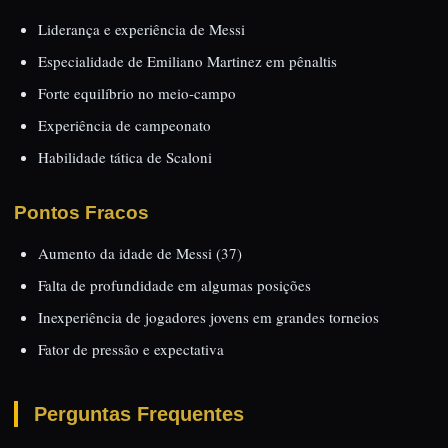
Liderança e experiência de Messi
Especialidade de Emiliano Martinez em pênaltis
Forte equilíbrio no meio-campo
Experiência de campeonato
Habilidade tática de Scaloni
Pontos Fracos
Aumento da idade de Messi (37)
Falta de profundidade em algumas posições
Inexperiência de jogadores jovens em grandes torneios
Fator de pressão e expectativa
Perguntas Frequentes