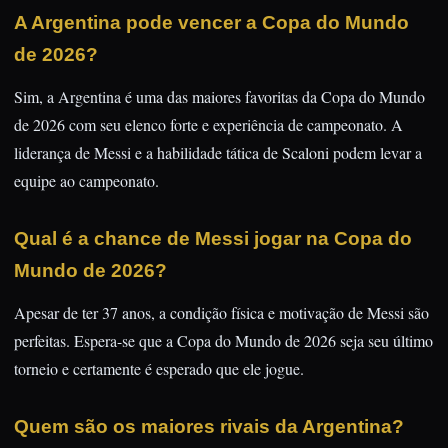
A Argentina pode vencer a Copa do Mundo
de 2026?
Sim, a Argentina é uma das maiores favoritas da Copa do Mundo
de 2026 com seu elenco forte e experiência de campeonato. A
liderança de Messi e a habilidade tática de Scaloni podem levar a
equipe ao campeonato.
Qual é a chance de Messi jogar na Copa do
Mundo de 2026?
Apesar de ter 37 anos, a condição física e motivação de Messi são
perfeitas. Espera-se que a Copa do Mundo de 2026 seja seu último
torneio e certamente é esperado que ele jogue.
Quem são os maiores rivais da Argentina?