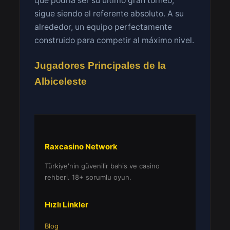
que podría ser su último gran torneo,
sigue siendo el referente absoluto. A su
alrededor, un equipo perfectamente
construido para competir al máximo nivel.
Jugadores Principales de la
Albiceleste
Raxcasino Network
Türkiye'nin güvenilir bahis ve casino
rehberi. 18+ sorumlu oyun.
Hızlı Linkler
Blog