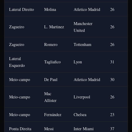
Lateral Direito
Molina
Atletico Madrid
26
Manchester
Zagueiro
L. Martinez
26
United
Zagueiro
Romero
Tottenham
26
Lateral
Tagliafico
Lyon
31
Esquerdo
Meio-campo
De Paul
Atletico Madrid
30
Mac
Meio-campo
Liverpool
26
Allister
Meio-campo
Fernández
Chelsea
23
Ponta Direita
Messi
Inter Miami
37