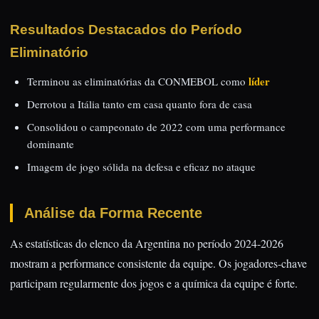
Resultados Destacados do Período
Eliminatório
líder
Terminou as eliminatórias da CONMEBOL como
Derrotou a Itália tanto em casa quanto fora de casa
Consolidou o campeonato de 2022 com uma performance
dominante
Imagem de jogo sólida na defesa e eficaz no ataque
Análise da Forma Recente
As estatísticas do elenco da Argentina no período 2024-2026
mostram a performance consistente da equipe. Os jogadores-chave
participam regularmente dos jogos e a química da equipe é forte.