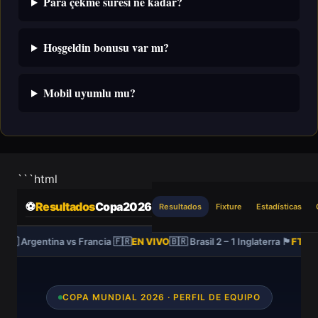
Para çekme süresi ne kadar?
Hoşgeldin bonusu var mı?
Mobil uyumlu mu?
```html
⚽
Resultados
Copa2026
Resultados
Fixture
Estadísticas
🇦🇷 Argentina vs Francia 🇫🇷
EN VIVO
🇧🇷 Brasil 2 – 1 Inglaterra 🏴󠁧󠁢󠁥󠁮󠁧󠁿
FT
🇩
COPA MUNDIAL 2026 · PERFIL DE EQUIPO