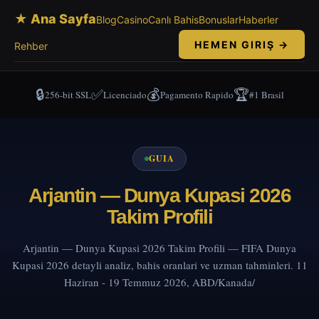
★ Ana Sayfa
Blog
Casino
Canlı Bahis
Bonuslar
Haberler
HEMEN GIRIŞ →
Rehber
🔒
✅
💰
🏆
256-bit SSL
Licenciado
Pagamento Rapido
#1 Brasil
GUIA
Arjantin — Dunya Kupasi 2026
Takim Profili
Arjantin — Dunya Kupasi 2026 Takim Profili — FIFA Dunya
Kupasi 2026 detayli analiz, bahis oranlari ve uzman tahminleri. 11
Haziran - 19 Temmuz 2026, ABD/Kanada/