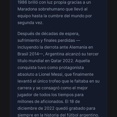
1986 brilló con luz propia gracias a un
Maradona sobrehumano que llevó al
equipo hasta la cumbre del mundo por
segunda vez.
Después de décadas de espera,
sufrimiento y finales perdidas —
incluyendo la derrota ante Alemania en
Brasil 2014—, Argentina alcanzó su tercer
título mundial en Qatar 2022. Aquella
conquista tuvo como protagonista
absoluto a Lionel Messi, que finalmente
levantó el único trofeo que le faltaba en su
carrera y se consagró como el mejor
jugador de todos los tiempos para
millones de aficionados. El 18 de
diciembre de 2022 quedó grabado para
siempre en la historia del fútbol argentino.