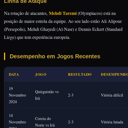
Linha de Ataque
Mehdi Taremi
Na rotação de atacantes,
(Olympiacos) está na
posição de maior estrela da equipe. Ao seu lado estão Ali Alipour
(Persepolis), Mehdi Ghayedi (Al-Nasr) e Dennis Eckert (Standard
Liege) que tem experiência europeia.
Desempenho em Jogos Recentes
DATA
JOGO
RESULTADO
DESEMPENH
19
Quirguistão vs
Novembro
2-3
Vitória difícil
Irã
2024
14
Coreia do
Novembro
2-3
Vitória lutada
Norte vs Irã