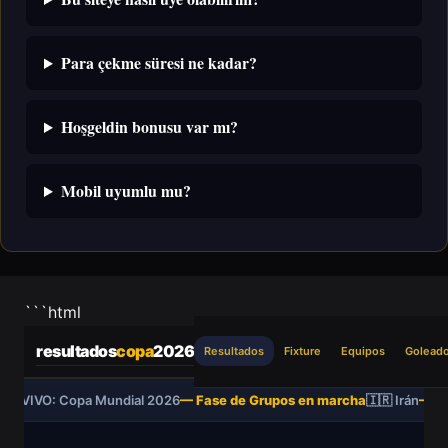
Para çekme süresi ne kadar?
Hoşgeldin bonusu var mı?
Mobil uyumlu mu?
```html
resultados
copa
2026
Resultados
Fixture
Equipos
Golead
EN VIVO: Copa Mundial 2026
— Fase de Grupos en marcha
🇮🇷 Irán
— Gr