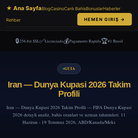
★ Ana Sayfa
Blog
Casino
Canlı Bahis
Bonuslar
Haberler
HEMEN GIRIŞ →
Rehber
🔒
✅
💰
🏆
256-bit SSL
Licenciado
Pagamento Rapido
#1 Brasil
GUIA
Iran — Dunya Kupasi 2026 Takim
Profili
Iran — Dunya Kupasi 2026 Takim Profili — FIFA Dunya Kupasi
2026 detayli analiz, bahis oranlari ve uzman tahminleri. 11
Haziran - 19 Temmuz 2026, ABD/Kanada/Meks