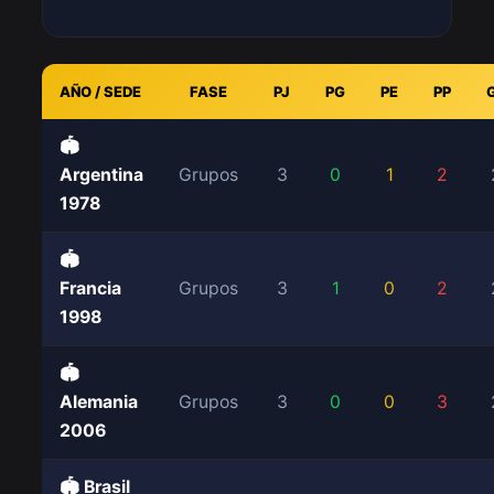
AÑO / SEDE
FASE
PJ
PG
PE
PP
🏟️
Argentina
Grupos
3
0
1
2
1978
🏟️
Francia
Grupos
3
1
0
2
1998
🏟️
Alemania
Grupos
3
0
0
3
2006
🏟️ Brasil