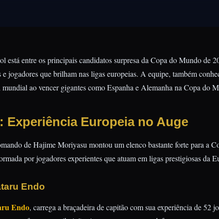
bol está entre os principais candidatos surpresa da Copa do Mundo de 
os e jogadores que brilham nas ligas europeias. A equipe, também conh
ol mundial ao vencer gigantes como Espanha e Alemanha na Copa do M
: Experiência Europeia no Auge
comando de Hajime Moriyasu montou um elenco bastante forte para a 
formada por jogadores experientes que atuam em ligas prestigiosas da E
ataru Endo
aru Endo
, carrega a braçadeira de capitão com sua experiência de 52 j