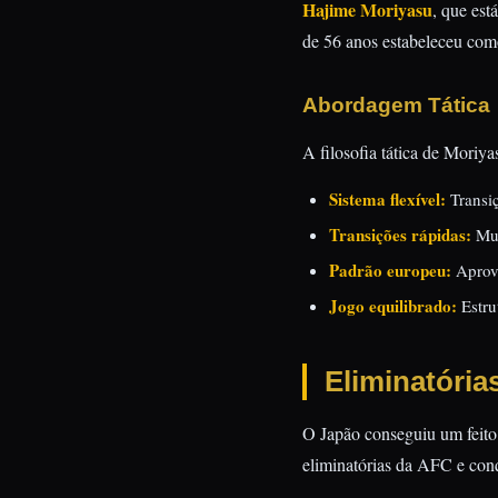
Hajime Moriyasu
, que est
de 56 anos estabeleceu com
Abordagem Tática
A filosofia tática de Moriya
Sistema flexível:
Transiç
Transições rápidas:
Mud
Padrão europeu:
Aprove
Jogo equilibrado:
Estru
Eliminatóri
O Japão conseguiu um feito
eliminatórias da AFC e conq