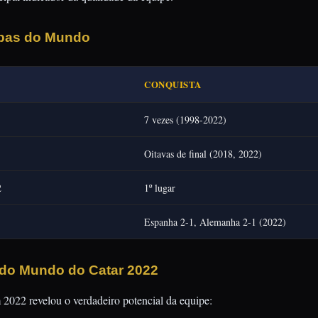
opas do Mundo
CONQUISTA
7 vezes (1998-2022)
Oitavas de final (2018, 2022)
2
1º lugar
Espanha 2-1, Alemanha 2-1 (2022)
 do Mundo do Catar 2022
2022 revelou o verdadeiro potencial da equipe: