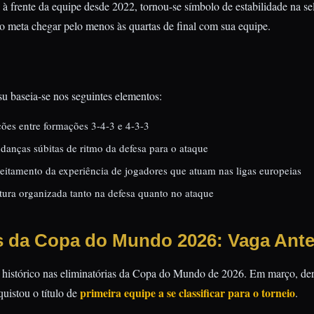
á à frente da equipe desde 2022, tornou-se símbolo de estabilidade na s
o meta chegar pelo menos às quartas de final com sua equipe.
su baseia-se nos seguintes elementos:
ões entre formações 3-4-3 e 4-3-3
anças súbitas de ritmo da defesa para o ataque
itamento da experiência de jogadores que atuam nas ligas europeias
tura organizada tanto na defesa quanto no ataque
as da Copa do Mundo 2026: Vaga Ant
 histórico nas eliminatórias da Copa do Mundo de 2026. Em março, der
primeira equipe a se classificar para o torneio
uistou o título de
.