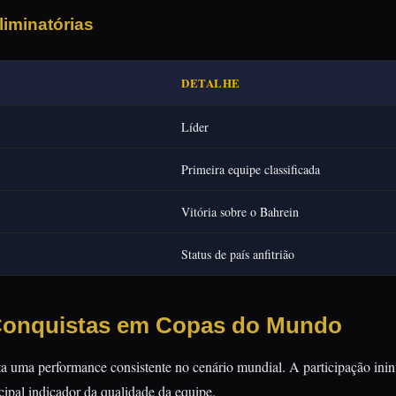
iminatórias
DETALHE
Líder
Primeira equipe classificada
Vitória sobre o Bahrein
Status de país anfitrião
 Conquistas em Copas do Mundo
ta uma performance consistente no cenário mundial. A participação ini
ipal indicador da qualidade da equipe.