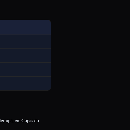
nterrupta em Copas do