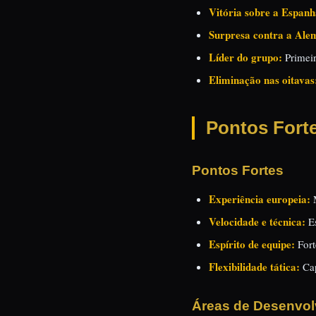
Vitória sobre a Espanh
Surpresa contra a Ale
Líder do grupo:
Primeir
Eliminação nas oitavas
Pontos Forte
Pontos Fortes
Experiência europeia:
M
Velocidade e técnica:
Es
Espírito de equipe:
Fort
Flexibilidade tática:
Cap
Áreas de Desenvol