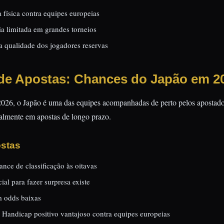
 física contra equipes europeias
a limitada em grandes torneios
 qualidade dos jogadores reservas
 de Apostas: Chances do Japão em 2
26, o Japão é uma das equipes acompanhadas de perto pelos apostador
cialmente em apostas de longo prazo.
ostas
ance de classificação às oitavas
ial para fazer surpresa existe
m odds baixas
Handicap positivo vantajoso contra equipes europeias