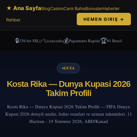
★ Ana Sayfa
Blog
Casino
Canlı Bahis
Bonuslar
Haberler
HEMEN GIRIŞ →
Rehber
🔒
✅
💰
🏆
256-bit SSL
Licenciado
Pagamento Rapido
#1 Brasil
GUIA
Kosta Rika — Dunya Kupasi 2026
Takim Profili
Kosta Rika — Dunya Kupasi 2026 Takim Profili — FIFA Dunya
Kupasi 2026 detayli analiz, bahis oranlari ve uzman tahminleri. 11
Haziran - 19 Temmuz 2026, ABD/Kanad