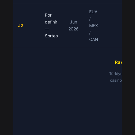
EUA
Por
/
definir
Jun
J2
MEX
Por
—
2026
/
Sorteo
CAN
Raxcasin
Türkiye'nin gü
casino rehbe
o
Hızlı
B
Bon
Re