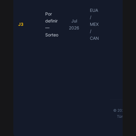
EUA
Por
Oyu
/
definir
Jul
J3
MEX
—
2026
Ca
/
Sorteo
Canl
CAN
Bla
De
Hakk
Li
© 2026 Raxc
Tüm hakları
Sorum