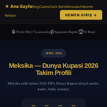
★ Ana Sayfa
Blog
Casino
Canlı Bahis
Bonuslar
Haberler
HEMEN GIRIŞ →
Rehber
🔒
✅
💰
🏆
256-bit SSL
Licenciado
Pagamento Rapido
#1 Brasil
FIFA 2026
Meksika — Dunya Kupasi 2026
Takim Profili
Meksika milli takimi 2026 FIFA Dunya Kupasi detayli analiz,
kadro, bahis oranlari.
--
--
--
--