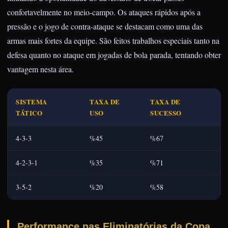
confortavelmente no meio-campo. Os ataques rápidos após a
pressão e o jogo de contra-ataque se destacam como uma das
armas mais fortes da equipe. São feitos trabalhos especiais tanto na
defesa quanto no ataque em jogadas de bola parada, tentando obter
vantagem nesta área.
SISTEMA
TAXA DE
TAXA DE
TÁTICO
USO
SUCESSO
4-3-3
%45
%67
4-2-3-1
%35
%71
3-5-2
%20
%58
Performance nas Eliminatórias da Copa