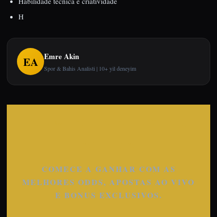
Habilidade técnica e criatividade
H
Emre Akin
EA
Spor & Bahis Analisti | 10+ yil deneyim
COMECE A APOSTAR
AGORA
COMECE A GANHAR COM AS
MELHORES ODDS, APOSTAS AO VIVO
E BONUS EXCLUSIVOS.