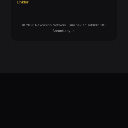
Linkler
© 2026 Raxcasino Network. Tüm hakları saklıdır. 18+
Sorumlu oyun.