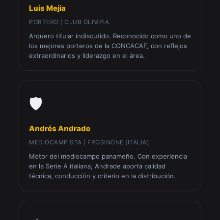
Luis Mejía
PORTERO | CLUB OLIMPIA
Arquero titular indiscutido. Reconocido como uno de
los mejores porteros de la CONCACAF, con reflejos
extraordinarios y liderazgo en el área.
🛡️
Andrés Andrade
MEDIOCAMPISTA | FROSINONE (ITALIA)
Motor del mediocampo panameño. Con experiencia
en la Serie A italiana, Andrade aporta calidad
técnica, conducción y criterio en la distribución.