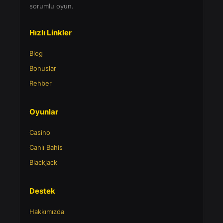
sorumlu oyun.
Hızlı Linkler
Blog
Bonuslar
Rehber
Oyunlar
Casino
Canlı Bahis
Blackjack
Destek
Hakkımızda