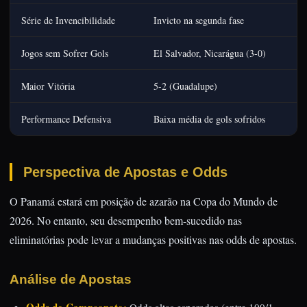
Série de Invencibilidade
Invicto na segunda fase
Jogos sem Sofrer Gols
El Salvador, Nicarágua (3-0)
Maior Vitória
5-2 (Guadalupe)
Performance Defensiva
Baixa média de gols sofridos
Perspectiva de Apostas e Odds
O Panamá estará em posição de azarão na Copa do Mundo de
2026. No entanto, seu desempenho bem-sucedido nas
eliminatórias pode levar a mudanças positivas nas odds de apostas.
Análise de Apostas