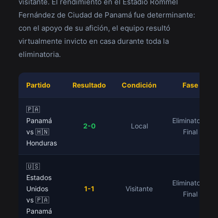
visitante. El rendimiento en el Estadio Rommel
Fernández de Ciudad de Panamá fue determinante:
con el apoyo de su afición, el equipo resultó
virtualmente invicto en casa durante toda la
eliminatoria.
Partido
Resultado
Condición
Fase
🇵🇦
Panamá
Eliminatoria
2-0
Local
vs 🇭🇳
Final
Honduras
🇺🇸
Estados
Eliminatoria
Unidos
1-1
Visitante
Final
vs 🇵🇦
Panamá