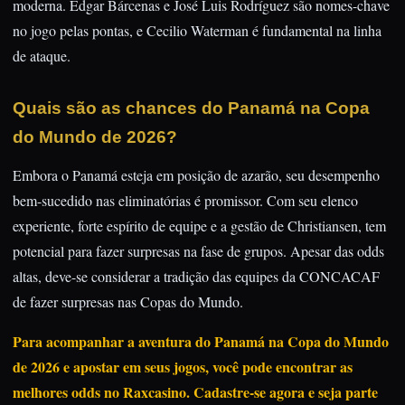
moderna. Édgar Bárcenas e José Luis Rodríguez são nomes-chave
no jogo pelas pontas, e Cecilio Waterman é fundamental na linha
de ataque.
Quais são as chances do Panamá na Copa
do Mundo de 2026?
Embora o Panamá esteja em posição de azarão, seu desempenho
bem-sucedido nas eliminatórias é promissor. Com seu elenco
experiente, forte espírito de equipe e a gestão de Christiansen, tem
potencial para fazer surpresas na fase de grupos. Apesar das odds
altas, deve-se considerar a tradição das equipes da CONCACAF
de fazer surpresas nas Copas do Mundo.
Para acompanhar a aventura do Panamá na Copa do Mundo
de 2026 e apostar em seus jogos, você pode encontrar as
melhores odds no Raxcasino. Cadastre-se agora e seja parte