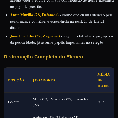
agrega valor à equipe com sua contribuição de gols e liderança
no jogo de pressão.
Amir Murillo (28, Defensor)
- Nome que chama atenção pela
performance confiável e experiência na posição de lateral
direito.
José Córdoba (22, Zagueiro)
- Zagueiro talentoso que, apesar
da pouca idade, já assume papéis importantes na seleção.
Distribuição Completa do Elenco
MÉDIA
POSIÇÃO
JOGADORES
DE
IDADE
Mejía (33), Mosquera (29), Samudio
Goleiro
30.3
(29)
Anderson (23), Blackman (25),