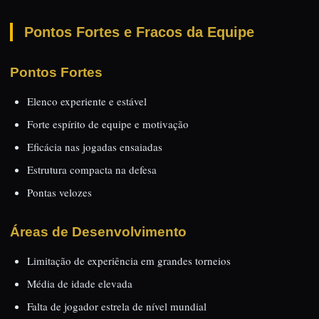
Pontos Fortes e Fracos da Equipe
Pontos Fortes
Elenco experiente e estável
Forte espírito de equipe e motivação
Eficácia nas jogadas ensaiadas
Estrutura compacta na defesa
Pontas velozes
Áreas de Desenvolvimento
Limitação de experiência em grandes torneios
Média de idade elevada
Falta de jogador estrela de nível mundial