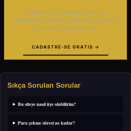
COMECE A GANHAR COM AS
MELHORES ODDS, APOSTAS AO VIVO
E BONUS EXCLUSIVOS.
CADASTRE-SE GRATIS →
Sıkça Sorulan Sorular
Bu siteye nasıl üye olabilirim?
Para çekme süresi ne kadar?