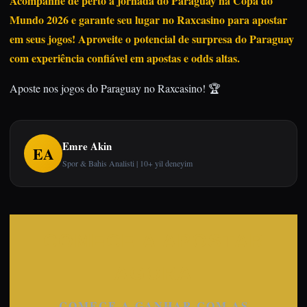
Acompanhe de perto a jornada do Paraguay na Copa do
Mundo 2026 e garante seu lugar no Raxcasino para apostar
em seus jogos! Aproveite o potencial de surpresa do Paraguay
com experiência confiável em apostas e odds altas.
Aposte nos jogos do Paraguay no Raxcasino! 🏆
Emre Akin
EA
Spor & Bahis Analisti | 10+ yil deneyim
COMECE A APOSTAR
AGORA
COMECE A GANHAR COM AS