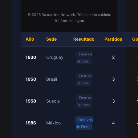
© 2026 Raxcasino Network. Tüm hakları saklıdır.
18+ Sorumlu oyun.
Año
Sede
Resultado
Partidos
Go
Fase de
1930
Uruguay
2
Grupos
Fase de
1950
Brasil
3
Grupos
Fase de
1958
Suecia
3
Grupos
Octavos
1986
México
4
de Final