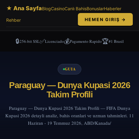
★ Ana Sayfa
Blog
Casino
Canlı Bahis
Bonuslar
Haberler
HEMEN GIRIŞ →
Rehber
🔒
✅
💰
🏆
256-bit SSL
Licenciado
Pagamento Rapido
#1 Brasil
GUIA
Paraguay — Dunya Kupasi 2026
Takim Profili
Paraguay — Dunya Kupasi 2026 Takim Profili — FIFA Dunya
Kupasi 2026 detayli analiz, bahis oranlari ve uzman tahminleri. 11
Haziran - 19 Temmuz 2026, ABD/Kanada/