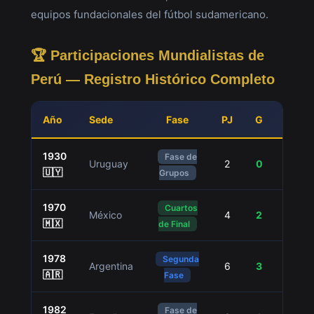
equipos fundacionales del fútbol sudamericano.
🏆 Participaciones Mundialistas de
Perú — Registro Histórico Completo
Año
Sede
Fase
PJ
G
E
1930
Fase de
Uruguay
2
0
0
🇺🇾
Grupos
1970
Cuartos
México
4
2
1
🇲🇽
de Final
1978
Segunda
Argentina
6
3
1
🇦🇷
Fase
1982
Fase de