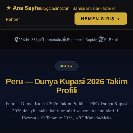
★ Ana Sayfa
Blog
Casino
Canlı Bahis
Bonuslar
Haberler
HEMEN GIRIŞ →
Rehber
🔒
✅
💰
🏆
256-bit SSL
Licenciado
Pagamento Rapido
#1 Brasil
GUIA
Peru — Dunya Kupasi 2026 Takim
Profili
Peru — Dunya Kupasi 2026 Takim Profili — FIFA Dunya Kupasi
2026 detayli analiz, bahis oranlari ve uzman tahminleri. 11
Haziran - 19 Temmuz 2026, ABD/Kanada/Meks