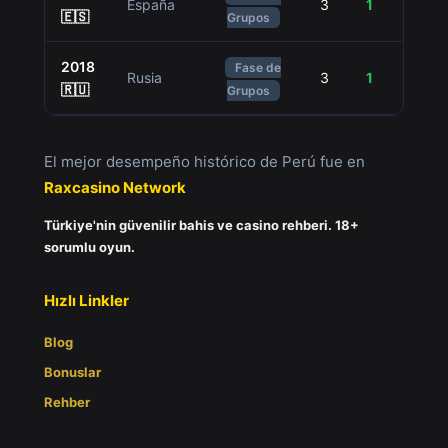
España
3
1
1
🇪🇸
Grupos
2018
Fase de
Rusia
3
1
0
🇷🇺
Grupos
El mejor desempeño histórico de Perú fue en
Raxcasino Network
Türkiye'nin güvenilir bahis ve casino rehberi. 18+
sorumlu oyun.
Hızlı Linkler
Blog
Bonuslar
Rehber