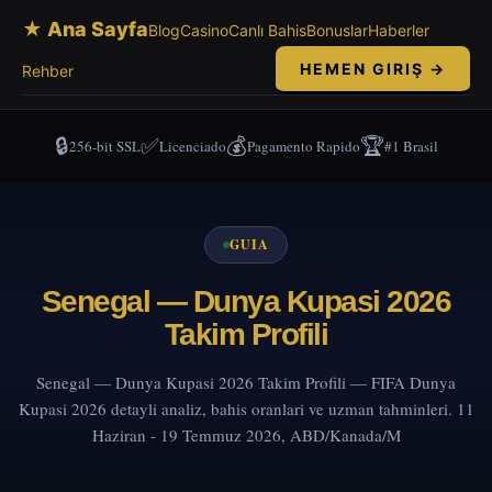
★ Ana Sayfa
Blog
Casino
Canlı Bahis
Bonuslar
Haberler
HEMEN GIRIŞ →
Rehber
🔒
✅
💰
🏆
256-bit SSL
Licenciado
Pagamento Rapido
#1 Brasil
GUIA
Senegal — Dunya Kupasi 2026
Takim Profili
Senegal — Dunya Kupasi 2026 Takim Profili — FIFA Dunya
Kupasi 2026 detayli analiz, bahis oranlari ve uzman tahminleri. 11
Haziran - 19 Temmuz 2026, ABD/Kanada/M