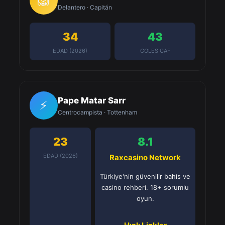
🦁
Delantero · Capitán
34
43
EDAD (2026)
GOLES CAF
Pape Matar Sarr
⚡
Centrocampista · Tottenham
23
8.1
EDAD (2026)
Raxcasino Network
Türkiye'nin güvenilir bahis ve
casino rehberi. 18+ sorumlu
oyun.