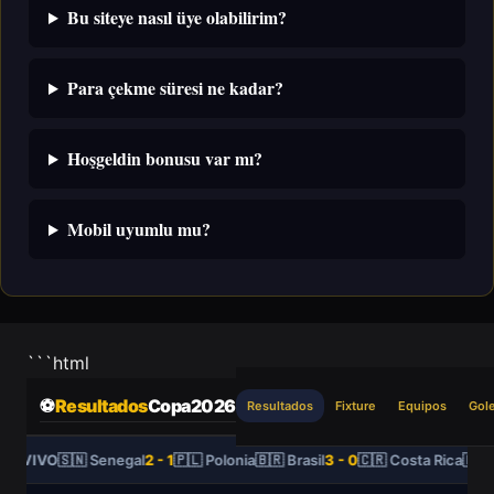
Bu siteye nasıl üye olabilirim?
Para çekme süresi ne kadar?
Hoşgeldin bonusu var mı?
Mobil uyumlu mu?
```html
⚽
Resultados
Copa2026
Resultados
Fixture
Equipos
Gol
EN VIVO
🇸🇳 Senegal
2 - 1
🇵🇱 Polonia
🇧🇷 Brasil
3 - 0
🇨🇷 Costa Rica
🇫🇷 