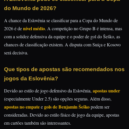
do Mundo de 2026?
A chance da Eslovênia se classificar para a Copa do Mundo de
nível médio
2026 é de
. A competição no Grupo B é intensa, mas
com a solidez defensiva da equipe e o poder de gol do Šeško, as
chances de classificação existem. A disputa com Suíça e Kosovo
será decisiva.
Que tipos de apostas são recomendados nos
jogos da Eslovênia?
apostas under
Devido ao estilo de jogo defensivo da Eslovênia,
(especialmente Under 2.5) são opções seguras. Além disso,
apostas no empate
gols de Benjamin Šeško
e
podem ser
consideradas. Devido ao estilo físico de jogo da equipe, apostas
em cartões também são interessantes.