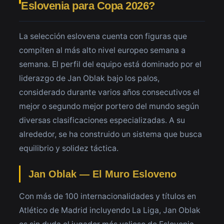
Eslovenia para Copa 2026?
La selección eslovena cuenta con figuras que
compiten al más alto nivel europeo semana a
semana. El perfil del equipo está dominado por el
liderazgo de Jan Oblak bajo los palos,
considerado durante varios años consecutivos el
mejor o segundo mejor portero del mundo según
diversas clasificaciones especializadas. A su
alrededor, se ha construido un sistema que busca
equilibrio y solidez táctica.
Jan Oblak — El Muro Esloveno
Con más de 100 internacionalidades y títulos en
Atlético de Madrid incluyendo La Liga, Jan Oblak