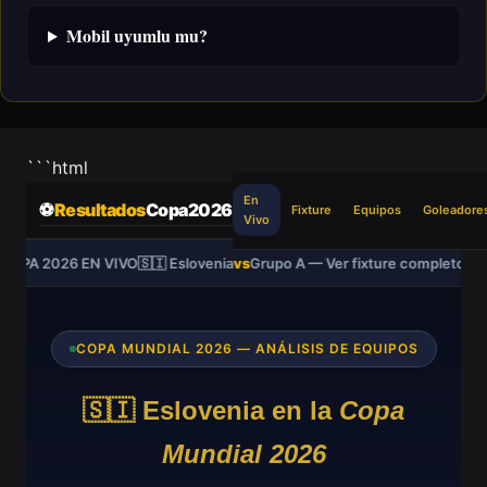
Mobil uyumlu mu?
```html
En
⚽
Resultados
Copa2026
Fixture
Equipos
Goleadore
Vivo
COPA 2026 EN VIVO
🇸🇮 Eslovenia
vs
Grupo A — Ver fixture completo
🏆 
COPA MUNDIAL 2026 — ANÁLISIS DE EQUIPOS
🇸🇮 Eslovenia en la
Copa
Mundial 2026