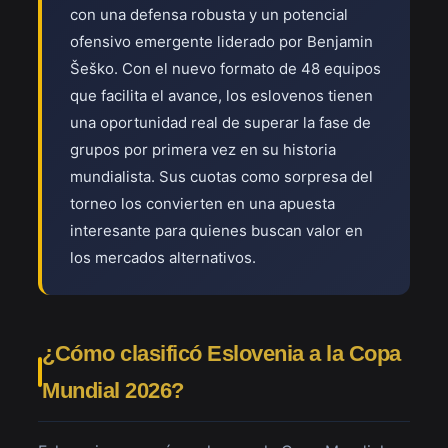
con una defensa robusta y un potencial
ofensivo emergente liderado por Benjamin
Šeško. Con el nuevo formato de 48 equipos
que facilita el avance, los eslovenos tienen
una oportunidad real de superar la fase de
grupos por primera vez en su historia
mundialista. Sus cuotas como sorpresa del
torneo los convierten en una apuesta
interesante para quienes buscan valor en
los mercados alternativos.
¿Cómo clasificó Eslovenia a la Copa
Mundial 2026?