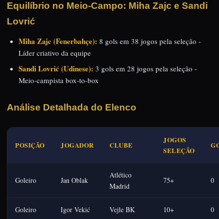
Equilíbrio no Meio-Campo: Miha Zajc e Sandi
Lovrić
Miha Zajc (Fenerbahçe):
8 gols em 38 jogos pela seleção -
Líder criativo da equipe
Sandi Lovrić (Udinese):
3 gols em 28 jogos pela seleção -
Meio-campista box-to-box
Análise Detalhada do Elenco
JOGOS
POSIÇÃO
JOGADOR
CLUBE
G
SELEÇÃO
Atlético
Goleiro
Jan Oblak
75+
0
Madrid
Goleiro
Igor Vekić
Vejle BK
10+
0