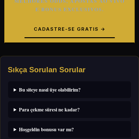
MELHORES ODDS, APOSTAS AO VIVO
E BONUS EXCLUSIVOS.
CADASTRE-SE GRATIS →
Sıkça Sorulan Sorular
Bu siteye nasıl üye olabilirim?
Para çekme süresi ne kadar?
Hoşgeldin bonusu var mı?