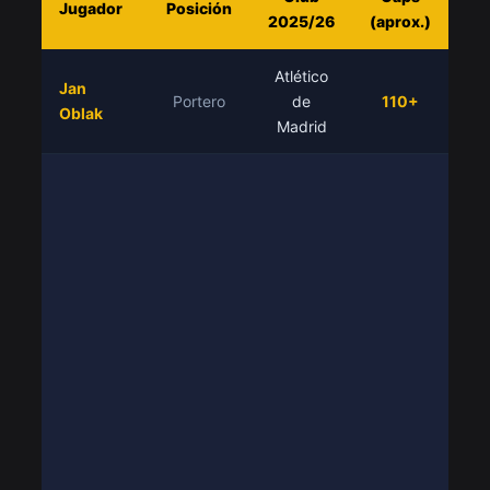
Jugador
Posición
2025/26
(aprox.)
Atlético
Jan
Portero
de
110+
Oblak
Madrid
Tür
ca