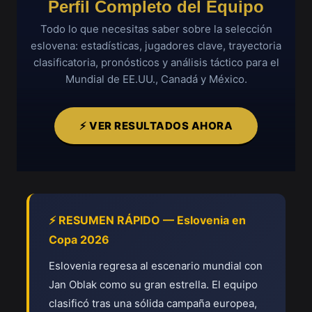
Perfil Completo del Equipo
Todo lo que necesitas saber sobre la selección
eslovena: estadísticas, jugadores clave, trayectoria
clasificatoria, pronósticos y análisis táctico para el
Mundial de EE.UU., Canadá y México.
⚡ VER RESULTADOS AHORA
⚡ RESUMEN RÁPIDO — Eslovenia en
Copa 2026
Eslovenia regresa al escenario mundial con
Jan Oblak como su gran estrella. El equipo
clasificó tras una sólida campaña europea,