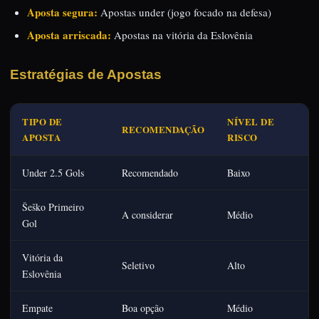
Aposta segura:
Apostas under (jogo focado na defesa)
Aposta arriscada:
Apostas na vitória da Eslovênia
Estratégias de Apostas
TIPO DE
NÍVEL DE
RECOMENDAÇÃO
APOSTA
RISCO
Under 2.5 Gols
Recomendado
Baixo
Šeško Primeiro
A considerar
Médio
Gol
Vitória da
Seletivo
Alto
Eslovênia
Empate
Boa opção
Médio