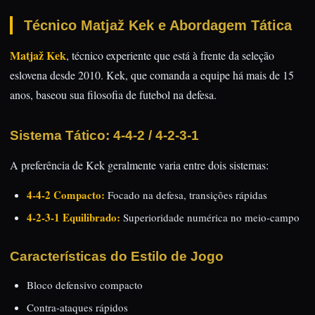
Técnico Matjaž Kek e Abordagem Tática
Matjaž Kek
, técnico experiente que está à frente da seleção
eslovena desde 2010. Kek, que comanda a equipe há mais de 15
anos, baseou sua filosofia de futebol na defesa.
Sistema Tático: 4-4-2 / 4-2-3-1
A preferência de Kek geralmente varia entre dois sistemas:
4-4-2 Compacto:
Focado na defesa, transições rápidas
4-2-3-1 Equilibrado:
Superioridade numérica no meio-campo
Características do Estilo de Jogo
Bloco defensivo compacto
Contra-ataques rápidos