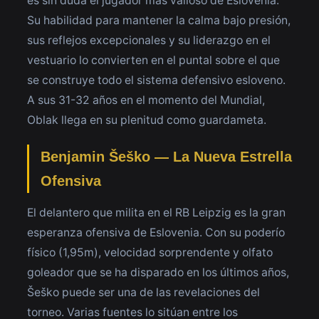
es sin duda el jugador más valioso de Eslovenia.
Su habilidad para mantener la calma bajo presión,
sus reflejos excepcionales y su liderazgo en el
vestuario lo convierten en el puntal sobre el que
se construye todo el sistema defensivo esloveno.
A sus 31-32 años en el momento del Mundial,
Oblak llega en su plenitud como guardameta.
Benjamin Šeško — La Nueva Estrella
Ofensiva
El delantero que milita en el RB Leipzig es la gran
esperanza ofensiva de Eslovenia. Con su poderío
físico (1,95m), velocidad sorprendente y olfato
goleador que se ha disparado en los últimos años,
Šeško puede ser una de las revelaciones del
torneo. Varias fuentes lo sitúan entre los