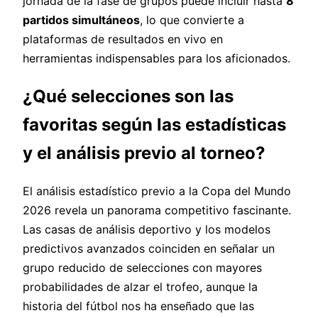
jornada de la fase de grupos puede incluir hasta
8
partidos simultáneos
, lo que convierte a
plataformas de resultados en vivo en
herramientas indispensables para los aficionados.
¿Qué selecciones son las
favoritas según las estadísticas
y el análisis previo al torneo?
El análisis estadístico previo a la Copa del Mundo
2026 revela un panorama competitivo fascinante.
Las casas de análisis deportivo y los modelos
predictivos avanzados coinciden en señalar un
grupo reducido de selecciones con mayores
probabilidades de alzar el trofeo, aunque la
historia del fútbol nos ha enseñado que las