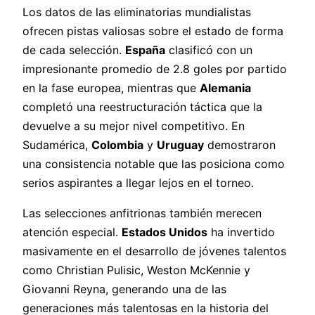
Los datos de las eliminatorias mundialistas
ofrecen pistas valiosas sobre el estado de forma
de cada selección.
España
clasificó con un
impresionante promedio de 2.8 goles por partido
en la fase europea, mientras que
Alemania
completó una reestructuración táctica que la
devuelve a su mejor nivel competitivo. En
Sudamérica,
Colombia
y
Uruguay
demostraron
una consistencia notable que las posiciona como
serios aspirantes a llegar lejos en el torneo.
Las selecciones anfitrionas también merecen
atención especial.
Estados Unidos
ha invertido
masivamente en el desarrollo de jóvenes talentos
como Christian Pulisic, Weston McKennie y
Giovanni Reyna, generando una de las
generaciones más talentosas en la historia del