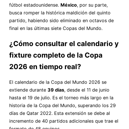
fútbol estadounidense.
México
, por su parte,
busca romper la histórica maldición del quinto
partido, habiendo sido eliminado en octavos de
final en las últimas siete Copas del Mundo.
¿Cómo consultar el calendario y
fixture completo de la Copa
2026 en tiempo real?
El calendario de la Copa del Mundo 2026 se
extiende durante
39 días
, desde el 11 de junio
hasta el 19 de julio. Es el torneo más largo en la
historia de la Copa del Mundo, superando los 29
días de Qatar 2022. Esta extensión se debe al
incremento de 40 partidos adicionales que trae el
formato de 48 equipos.