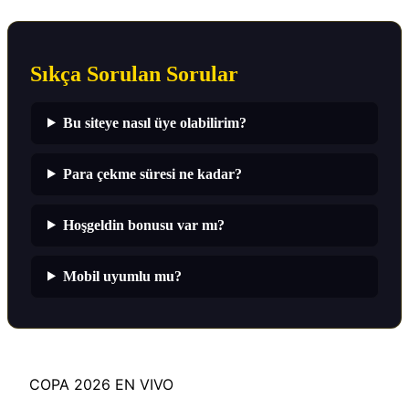
Sıkça Sorulan Sorular
Bu siteye nasıl üye olabilirim?
Para çekme süresi ne kadar?
Hoşgeldin bonusu var mı?
Mobil uyumlu mu?
COPA 2026 EN VIVO