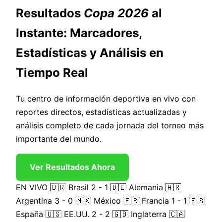
Resultados
Copa 2026
al
Instante: Marcadores,
Estadísticas y Análisis en
Tiempo Real
Tu centro de información deportiva en vivo con
reportes directos, estadísticas actualizadas y
análisis completo de cada jornada del torneo más
importante del mundo.
Ver Resultados Ahora
EN VIVO
🇧🇷 Brasil
2 - 1
🇩🇪 Alemania
🇦🇷
Argentina
3 - 0
🇲🇽 México
🇫🇷 Francia
1 - 1
🇪🇸
España
🇺🇸 EE.UU.
2 - 2
🇬🇧 Inglaterra
🇨🇦