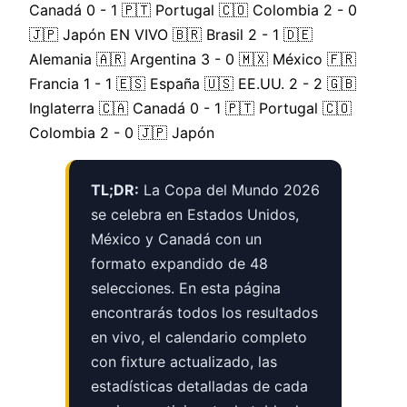
Canadá
0 - 1
🇵🇹 Portugal
🇨🇴 Colombia
2 - 0
🇯🇵 Japón
EN VIVO
🇧🇷 Brasil
2 - 1
🇩🇪
Alemania
🇦🇷 Argentina
3 - 0
🇲🇽 México
🇫🇷
Francia
1 - 1
🇪🇸 España
🇺🇸 EE.UU.
2 - 2
🇬🇧
Inglaterra
🇨🇦 Canadá
0 - 1
🇵🇹 Portugal
🇨🇴
Colombia
2 - 0
🇯🇵 Japón
TL;DR:
La Copa del Mundo 2026
se celebra en Estados Unidos,
México y Canadá con un
formato expandido de 48
selecciones. En esta página
encontrarás todos los resultados
en vivo, el calendario completo
con fixture actualizado, las
estadísticas detalladas de cada