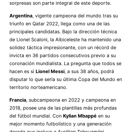
sorpresas son parte integral de este deporte.
Argentina
, vigente campeona del mundo tras su
triunfo en Qatar 2022, llega como una de las
principales candidatas. Bajo la dirección técnica
de Lionel Scaloni, la Albiceleste ha mantenido una
solidez táctica impresionante, con un récord de
invicta en 36 partidos consecutivos previo a su
coronación mundialista. La pregunta que todos se
hacen es si
Lionel Messi
, a sus 38 años, podrá
disputar lo que sería su última Copa del Mundo en
territorio norteamericano.
Francia
, subcampeona en 2022 y campeona en
2018, posee una de las plantillas más profundas
del fútbol mundial. Con
Kylian Mbappé
en su
mejor momento futbolístico y una generación
dorada que incluye a Aurélien Tchouaméni,