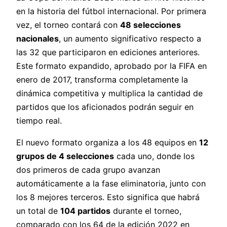
en la historia del fútbol internacional. Por primera
vez, el torneo contará con
48 selecciones
nacionales
, un aumento significativo respecto a
las 32 que participaron en ediciones anteriores.
Este formato expandido, aprobado por la FIFA en
enero de 2017, transforma completamente la
dinámica competitiva y multiplica la cantidad de
partidos que los aficionados podrán seguir en
tiempo real.
El nuevo formato organiza a los 48 equipos en
12
grupos de 4 selecciones
cada uno, donde los
dos primeros de cada grupo avanzan
automáticamente a la fase eliminatoria, junto con
los 8 mejores terceros. Esto significa que habrá
un total de
104 partidos
durante el torneo,
comparado con los 64 de la edición 2022 en