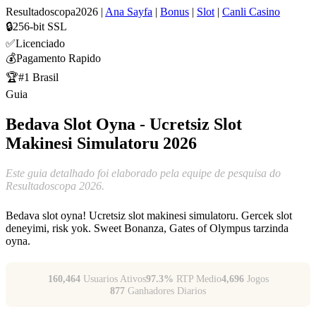
Resultadoscopa2026 |
Ana Sayfa
|
Bonus
|
Slot
|
Canli Casino
🔒
256-bit SSL
✅
Licenciado
💰
Pagamento Rapido
🏆
#1 Brasil
Guia
Bedava Slot Oyna - Ucretsiz Slot
Makinesi Simulatoru 2026
Este guia detalhado foi elaborado pela equipe de pesquisa do
Resultadoscopa 2026.
Bedava slot oyna! Ucretsiz slot makinesi simulatoru. Gercek slot
deneyimi, risk yok. Sweet Bonanza, Gates of Olympus tarzinda
oyna.
160,464
Usuarios Ativos
97.3%
RTP Medio
4,696
Jogos
877
Ganhadores Diarios