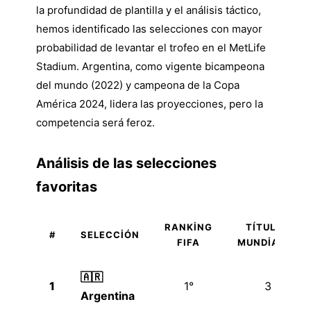
la profundidad de plantilla y el análisis táctico,
hemos identificado las selecciones con mayor
probabilidad de levantar el trofeo en el MetLife
Stadium. Argentina, como vigente bicampeona
del mundo (2022) y campeona de la Copa
América 2024, lidera las proyecciones, pero la
competencia será feroz.
Análisis de las selecciones
favoritas
RANKING
TÍTULOS
#
SELECCIÓN
FIFA
MUNDIALES
🇦🇷
1
1°
3
Argentina