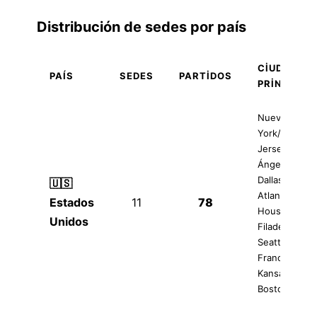
Distribución de sedes por país
CIUDADES
PAÍS
SEDES
PARTIDOS
PRINCIPAL
Nueva
York/Nueva
Jersey, Los
Ángeles,
Dallas, Miami,
🇺🇸
Atlanta,
Estados
11
78
Houston,
Unidos
Filadelfia,
Seattle, San
Francisco,
Kansas City,
Boston