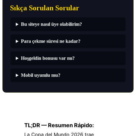
Sıkça Sorulan Sorular
Bu siteye nasıl üye olabilirim?
Para çekme süresi ne kadar?
Hoşgeldin bonusu var mı?
Mobil uyumlu mu?
TL;DR — Resumen Rápido:
La Copa del Mundo 2026 trae