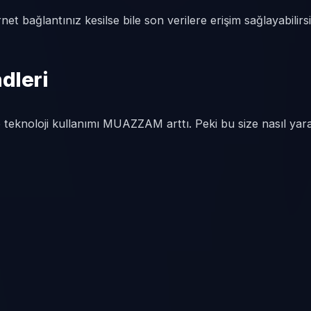
t bağlantınız kesilse bile son verilere erişim sağlayabilirsi
dleri
e teknoloji kullanımı MUAZZAM arttı. Peki bu size nasıl yar