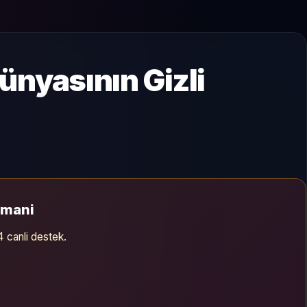
nyasının Gizli
amani
 canli destek.