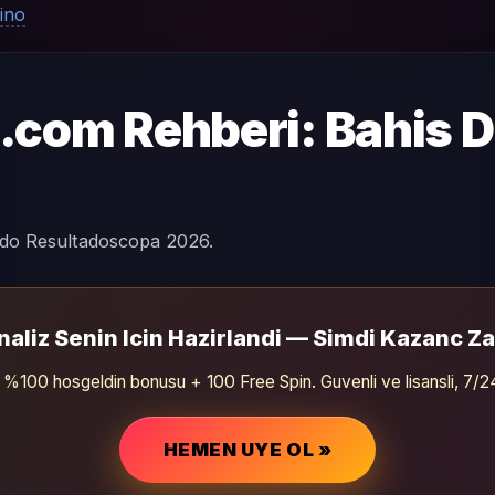
ino
om Rehberi: Bahis Dü
a do Resultadoscopa 2026.
naliz Senin Icin Hazirlandi — Simdi Kazanc Z
%100 hosgeldin bonusu + 100 Free Spin. Guvenli ve lisansli, 7/24
HEMEN UYE OL »