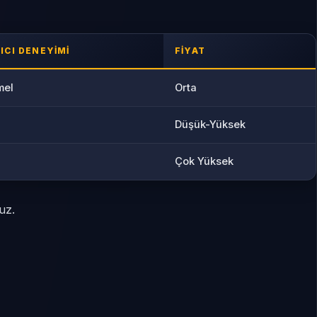
ICI DENEYIMI
FIYAT
el
Orta
Düşük-Yüksek
Çok Yüksek
uz.