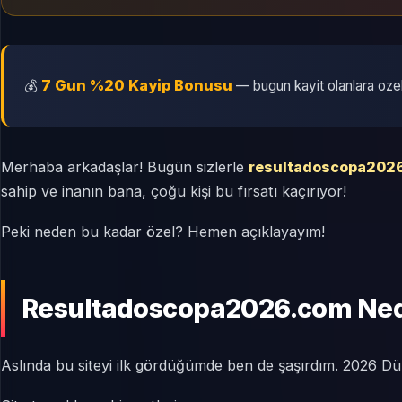
7 Gun %20 Kayip Bonusu
💰
— bugun kayit olanlara oze
Merhaba arkadaşlar! Bugün sizlerle
resultadoscopa202
sahip ve inanın bana, çoğu kişi bu fırsatı kaçırıyor!
Peki neden bu kadar özel? Hemen açıklayayım!
Resultadoscopa2026.com Nedi
Aslında bu siteyi ilk gördüğümde ben de şaşırdım. 2026 Dü