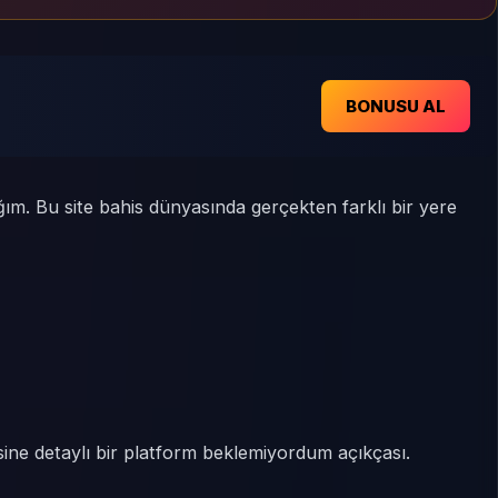
BONUSU AL
m. Bu site bahis dünyasında gerçekten farklı bir yere
ine detaylı bir platform beklemiyordum açıkçası.