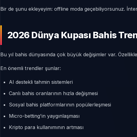
Bir de şunu ekleyeyim: offline moda geçebiliyorsunuz. İnterne
2026 Dünya Kupası Bahis Tren
Bu yıl bahis dünyasında çok büyük değişimler var. Özellikl
En önemli trendler şunlar:
AI destekli tahmin sistemleri
Canlı bahis oranlarının hızla değişmesi
Sosyal bahis platformlarının popülerleşmesi
Micro-betting'in yaygınlaşması
Kripto para kullanımının artması