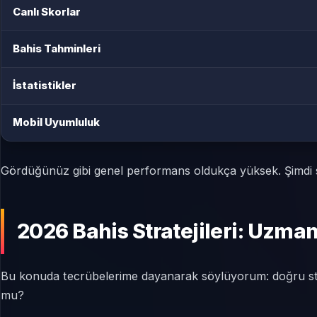
Canlı Skorlar
Bahis Tahminleri
İstatistikler
Mobil Uyumluluk
Gördüğünüz gibi genel performans oldukça yüksek. Şimdi st
2026 Bahis Stratejileri: Uzman
Bu konuda tecrübelerime dayanarak söylüyorum: doğru str
mu?