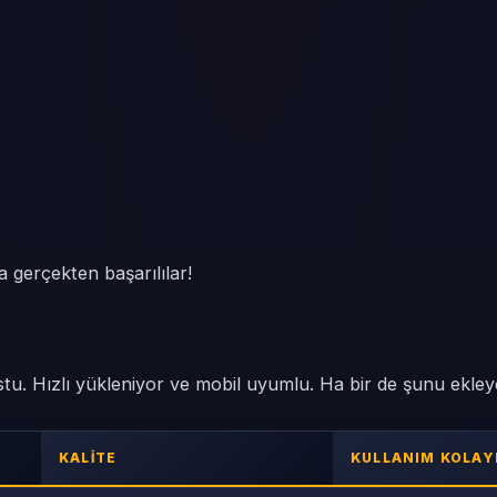
 gerçekten başarılılar!
dostu. Hızlı yükleniyor ve mobil uyumlu. Ha bir de şunu ekl
KALITE
KULLANIM KOLAY