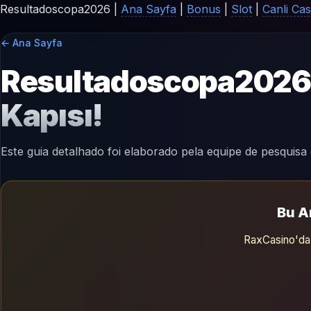
Resultadoscopa2026 |
Ana Sayfa
|
Bonus
|
Slot
|
Canli Cas
← Ana Sayfa
Resultadoscopa2026.c
Kapısı!
Este guia detalhado foi elaborado pela equipe de pesquis
Bu A
RaxCasino'da 