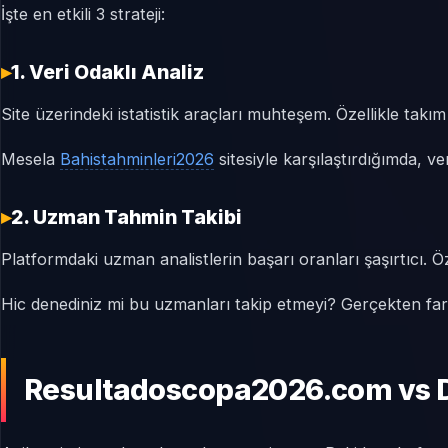
İşte en etkili 3 strateji:
1. Veri Odaklı Analiz
Site üzerindeki istatistik araçları muhteşem. Özellikle tak
Mesela
Bahistahminleri2026
sitesiyle karşılaştırdığımda, 
2. Uzman Tahmin Takibi
Platformdaki uzman analistlerin başarı oranları şaşırtıcı. 
Hic denediniz mi bu uzmanları takip etmeyi? Gerçekten far
Resultadoscopa2026.com vs D