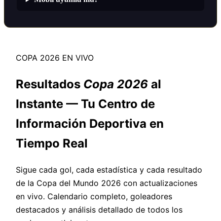
COPA 2026 EN VIVO
Resultados
Copa 2026
al
Instante — Tu Centro de
Información Deportiva en
Tiempo Real
Sigue cada gol, cada estadística y cada resultado
de la Copa del Mundo 2026 con actualizaciones
en vivo. Calendario completo, goleadores
destacados y análisis detallado de todos los