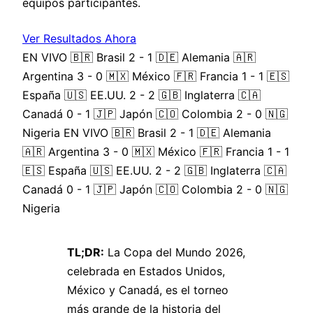
equipos participantes.
Ver Resultados Ahora
EN VIVO
🇧🇷 Brasil
2 - 1
🇩🇪 Alemania
🇦🇷
Argentina
3 - 0
🇲🇽 México
🇫🇷 Francia
1 - 1
🇪🇸
España
🇺🇸 EE.UU.
2 - 2
🇬🇧 Inglaterra
🇨🇦
Canadá
0 - 1
🇯🇵 Japón
🇨🇴 Colombia
2 - 0
🇳🇬
Nigeria
EN VIVO
🇧🇷 Brasil
2 - 1
🇩🇪 Alemania
🇦🇷 Argentina
3 - 0
🇲🇽 México
🇫🇷 Francia
1 - 1
🇪🇸 España
🇺🇸 EE.UU.
2 - 2
🇬🇧 Inglaterra
🇨🇦
Canadá
0 - 1
🇯🇵 Japón
🇨🇴 Colombia
2 - 0
🇳🇬
Nigeria
TL;DR:
La Copa del Mundo 2026,
celebrada en Estados Unidos,
México y Canadá, es el torneo
más grande de la historia del