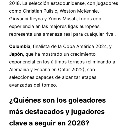
2018. La selección estadounidense, con jugadores
como Christian Pulisic, Weston McKennie,
Giovanni Reyna y Yunus Musah, todos con
experiencia en las mejores ligas europeas,
representa una amenaza real para cualquier rival.
Colombia
, finalista de la Copa América 2024, y
Japón
, que ha mostrado un crecimiento
exponencial en los últimos torneos (eliminando a
Alemania y España en Qatar 2022), son
selecciones capaces de alcanzar etapas
avanzadas del torneo.
¿Quiénes son los goleadores
más destacados y jugadores
clave a seguir en 2026?