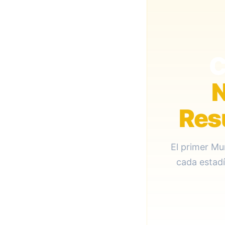
C
N
Res
El primer Mu
cada estadí