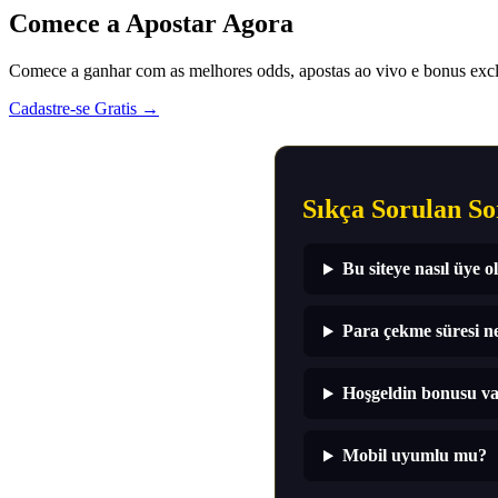
Comece a Apostar Agora
Comece a ganhar com as melhores odds, apostas ao vivo e bonus excl
Cadastre-se Gratis →
Sıkça Sorulan So
Bu siteye nasıl üye o
Para çekme süresi n
Hoşgeldin bonusu v
Mobil uyumlu mu?