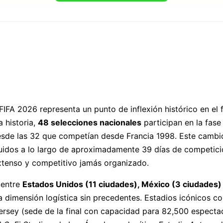
Único al Mundial 2026 Respecto a
?
FA 2026 representa un punto de inflexión histórico en el f
a historia,
48 selecciones nacionales
participan en la fase 
desde las 32 que competían desde Francia 1998. Este cambio
uidos a lo largo de aproximadamente 39 días de competici
xtenso y competitivo jamás organizado.
 entre
Estados Unidos (11 ciudades), México (3 ciudades)
 dimensión logística sin precedentes. Estadios icónicos c
rsey (sede de la final con capacidad para 82,500 especta