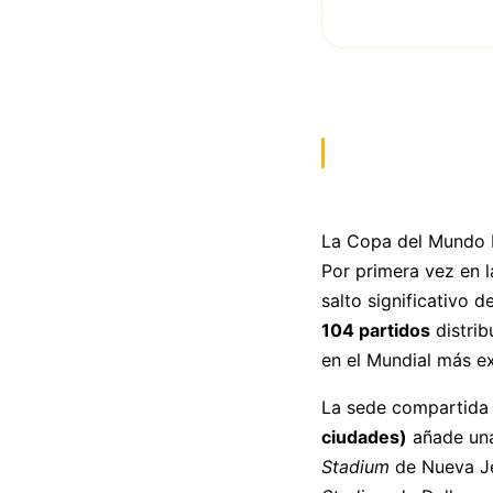
¿Qué Hace 
Anteriores
La Copa del Mundo FI
Por primera vez en l
salto significativo 
104 partidos
distrib
en el Mundial más e
La sede compartida
ciudades)
añade una
Stadium
de Nueva Je