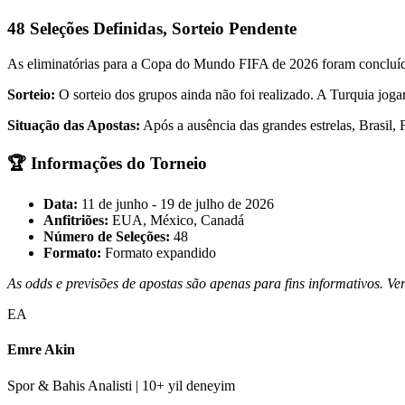
48 Seleções Definidas, Sorteio Pendente
As eliminatórias para a Copa do Mundo FIFA de 2026 foram concluída
Sorteio:
O sorteio dos grupos ainda não foi realizado. A Turquia joga
Situação das Apostas:
Após a ausência das grandes estrelas, Brasil, F
🏆 Informações do Torneio
Data:
11 de junho - 19 de julho de 2026
Anfitriões:
EUA, México, Canadá
Número de Seleções:
48
Formato:
Formato expandido
As odds e previsões de apostas são apenas para fins informativos. Ver
EA
Emre Akin
Spor & Bahis Analisti | 10+ yil deneyim