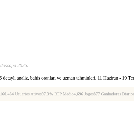
tadoscopa 2026.
tayli analiz, bahis oranlari ve uzman tahminleri. 11 Haziran - 1
160,464
Usuarios Ativos
97.3%
RTP Medio
4,696
Jogos
877
Ganhadores Diario