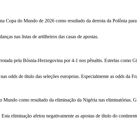
na Copa do Mundo de 2026 como resultado da derrota da Polônia para a
as nas listas de artilheiros das casas de apostas.
rotada pela Bósnia-Herzegovina por 4-1 nos pênaltis. Estrelas como 
nas odds de título das seleções europeias. Especialmente as odds da Fra
do Mundo como resultado da eliminação da Nigéria nas eliminatórias. 
. Esta eliminação afetou negativamente as apostas de título do continent