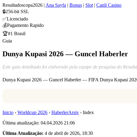
Resultadoscopa2026 |
Ana Sayfa
|
Bonus
|
Slot
|
Canli Casino
🔒
256-bit SSL
✅
Licenciado
💰
Pagamento Rapido
🏆
#1 Brasil
Guia
Dunya Kupasi 2026 — Guncel Haberler
Este guia detalhado foi elaborado pela equipe de pesquisa do Resul
Dunya Kupasi 2026 — Guncel Haberler — FIFA Dunya Kupasi 2026 de
Inicio
›
Worldcup 2026
›
Haberler
Arsiv
›
Index
Última atualização: 04.04.2026 21:06
Última Atualização:
4 de abril de 2026, 18:30