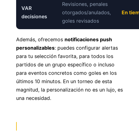
Revisiones, penales
VAR
otorgados/anulados,
En tie
decisiones
goles revisados
Además, ofrecemos
notificaciones push
personalizables
: puedes configurar alertas
para tu selección favorita, para todos los
partidos de un grupo específico o incluso
para eventos concretos como goles en los
últimos 10 minutos. En un torneo de esta
magnitud, la personalización no es un lujo, es
una necesidad.
¿Cuál es el calendario y fixture
completo de la Copa 2026?