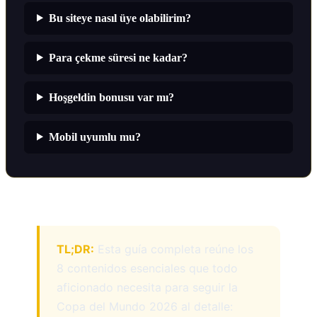
Bu siteye nasıl üye olabilirim?
Para çekme süresi ne kadar?
Hoşgeldin bonusu var mı?
Mobil uyumlu mu?
TL;DR:
Esta guía completa reúne los
8 contenidos esenciales que todo
aficionado necesita para seguir la
Copa del Mundo 2026 al detalle: