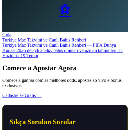
⚽
Guia
Turkiye Mac Takvimi ve Canli Bahis Rehberi
Turkiye Mac Takvimi ve Canli Bahis Rehberi — FIFA Dunya
Kupasi 2026 detayli analiz, bahis oranlari ve uzman tahminleri. 11
Haziran - 19 Temm
Comece a Apostar Agora
Comece a ganhar com as melhores odds, apostas ao vivo e bonus
exclusivos.
Cadastre-se Gratis →
Sıkça Sorulan Sorular