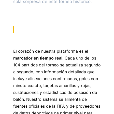
sola sorpresa de este torneo histórico.
¿Cómo seguir los resultados en
vivo de la Copa del Mundo 2026
partido a partido?
El corazón de nuestra plataforma es el
marcador en tiempo real
. Cada uno de los
104 partidos del torneo se actualiza segundo
a segundo, con información detallada que
incluye alineaciones confirmadas, goles con
minuto exacto, tarjetas amarillas y rojas,
sustituciones y estadísticas de posesión de
balón. Nuestro sistema se alimenta de
fuentes oficiales de la FIFA y de proveedores
de datos deportivos de primer nivel para