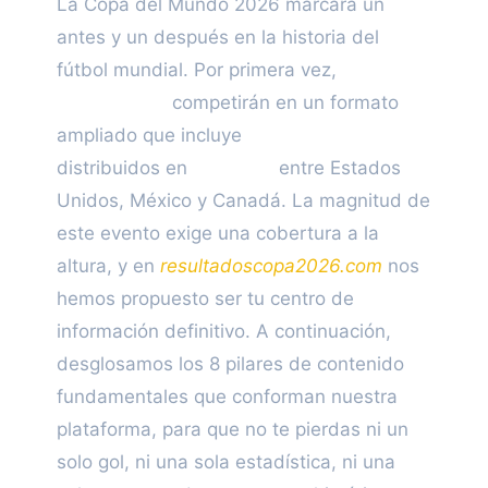
La Copa del Mundo 2026 marcará un
antes y un después en la historia del
fútbol mundial. Por primera vez,
48
selecciones
competirán en un formato
ampliado que incluye
104 partidos
distribuidos en
16 sedes
entre Estados
Unidos, México y Canadá. La magnitud de
este evento exige una cobertura a la
altura, y en
resultadoscopa2026.com
nos
hemos propuesto ser tu centro de
información definitivo. A continuación,
desglosamos los 8 pilares de contenido
fundamentales que conforman nuestra
plataforma, para que no te pierdas ni un
solo gol, ni una sola estadística, ni una